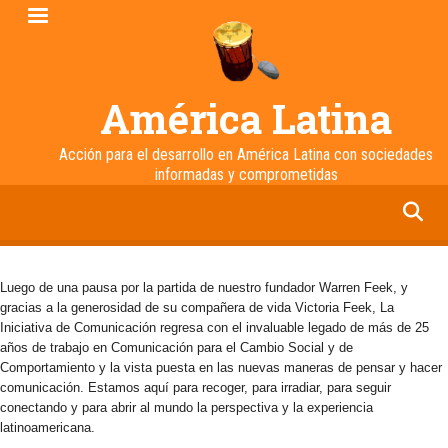
Pasar
al
contenido
principal
América Latina
Acción para el desarrollo en América Latina con sociedades
informadas y comprometidas
facebook
twitter
linkedin
instagram
Luego de una pausa por la partida de nuestro fundador Warren Feek, y
gracias a la generosidad de su compañera de vida Victoria Feek, La
Iniciativa de Comunicación regresa con el invaluable legado de más de 25
años de trabajo en Comunicación para el Cambio Social y de
Comportamiento y la vista puesta en las nuevas maneras de pensar y hacer
comunicación. Estamos aquí para recoger, para irradiar, para seguir
conectando y para abrir al mundo la perspectiva y la experiencia
latinoamericana.