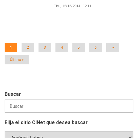
Thu, 12/18/2014 - 12:11
Paginación
Página
1
Página
2
Página
3
Página
4
Página
5
Página
6
Siguiente
››
actual
página
Última
Último »
página
Buscar
Elija el sitio CINet que desea buscar