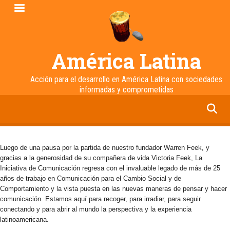
Pasar
al
contenido
principal
América Latina
Acción para el desarrollo en América Latina con sociedades
informadas y comprometidas
facebook
twitter
linkedin
instagram
Luego de una pausa por la partida de nuestro fundador Warren Feek, y
gracias a la generosidad de su compañera de vida Victoria Feek, La
Iniciativa de Comunicación regresa con el invaluable legado de más de 25
años de trabajo en Comunicación para el Cambio Social y de
Comportamiento y la vista puesta en las nuevas maneras de pensar y hacer
comunicación. Estamos aquí para recoger, para irradiar, para seguir
conectando y para abrir al mundo la perspectiva y la experiencia
latinoamericana.