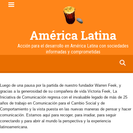
Pasar
al
contenido
principal
América Latina
Acción para el desarrollo en América Latina con sociedades
informadas y comprometidas
facebook
twitter
linkedin
instagram
Luego de una pausa por la partida de nuestro fundador Warren Feek, y
gracias a la generosidad de su compañera de vida Victoria Feek, La
Iniciativa de Comunicación regresa con el invaluable legado de más de 25
años de trabajo en Comunicación para el Cambio Social y de
Comportamiento y la vista puesta en las nuevas maneras de pensar y hacer
comunicación. Estamos aquí para recoger, para irradiar, para seguir
conectando y para abrir al mundo la perspectiva y la experiencia
latinoamericana.