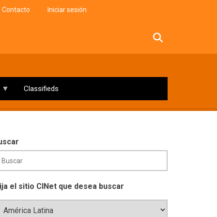
Contacto
Iniciar sesión
facebook
twitter
linkedin
instagram
Classifieds
uscar
lija el sitio CINet que desea buscar