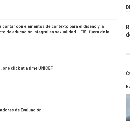
D
R
a contar con elementos de contexto para el diseño y la
to de educación integral en sexualidad – EIS- fuera de la
d
s, one click at a time UNICEF
C
R
icadores de Evaluación