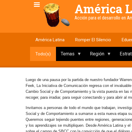
Pasar
América L
al
contenido
Acción para el desarrollo en 
principal
América Latina
Romper El Silencio
Edue
Temas
Región
Estra
Todo(s)
Luego de una pausa por la partida de nuestro fundador Warren
Feek, La Iniciativa de Comunicación regresa con el invaluabl
Cambio Social y de Comportamiento y la vista puesta en las
recoger, para irradiar, para seguir conectando y para abrir al 
Invitamos a personas de todo el mundo que trabajan, investig
Social y de Comportamiento a sumarse a esta nueva etapa s
Queremos seguir tejiendo puentes entre regiones, generaciones 
y los aprendizajes se multipliquen. Desde América Latina y e
sobre el campo de SBCC con la convicción de que el diálogo abi