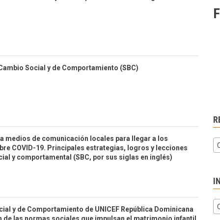
F
 Cambio Social y de Comportamiento (SBC)
R
a medios de comunicación locales para llegar a los
re COVID-19. Principales estrategias, logros y lecciones
ial y comportamental (SBC, por sus siglas en inglés)
I
ocial y de Comportamiento de UNICEF República Dominicana
 de las normas sociales que impulsan el matrimonio infantil