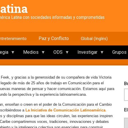
atina
América Latina con sociedades informadas y comprometidas
Paz y Conflicto
ntretenimiento
Global (Inglés)
tegia
Medios
ODS
Investigar
Grupos
 Feek, y gracias a la generosidad de su compañera de vida Victoria
e legado de más de 25 años de trabajo en Comunicación para el
B
 nuevas maneras de pensar y hacer comunicación. Estamos aquí para
mundo la perspectiva y la experiencia latinoamericana.
an, enseñan o creen en el poder de la Comunicación para el Cambio
E
uscribiéndose a
La Iniciativa de Comunicación Latinoamérica
.
y disciplinas para que las ideas circulen, las experiencias inspiren
l Caribe compartiremos voces, tradiciones, innovaciones y debates
erto y la inteligencia colectiva son esenciales para construir