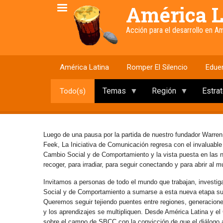
Pasar
América L
al
contenido
Acción para el desarrollo en 
principal
América Latina
Romper El Silencio
Edue
Temas
Región
Estra
Todo(s)
Luego de una pausa por la partida de nuestro fundador Warren
Feek, La Iniciativa de Comunicación regresa con el invaluabl
Cambio Social y de Comportamiento y la vista puesta en las
recoger, para irradiar, para seguir conectando y para abrir al 
Invitamos a personas de todo el mundo que trabajan, investig
Social y de Comportamiento a sumarse a esta nueva etapa s
Queremos seguir tejiendo puentes entre regiones, generaciones 
y los aprendizajes se multipliquen. Desde América Latina y e
sobre el campo de SBCC con la convicción de que el diálogo abi