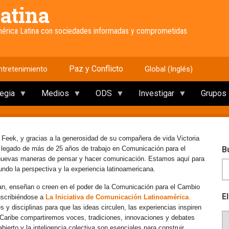
atina
América Latina con sociedades informadas y comprometidas
Paz y Conflicto
ntretenimiento
Global (Inglés)
tegia
Medios
ODS
Investigar
Grupos
 Feek, y gracias a la generosidad de su compañera de vida Victoria
e legado de más de 25 años de trabajo en Comunicación para el
B
 nuevas maneras de pensar y hacer comunicación. Estamos aquí para
mundo la perspectiva y la experiencia latinoamericana.
an, enseñan o creen en el poder de la Comunicación para el Cambio
E
uscribiéndose a
La Iniciativa de Comunicación Latinoamérica
.
y disciplinas para que las ideas circulen, las experiencias inspiren
l Caribe compartiremos voces, tradiciones, innovaciones y debates
erto y la inteligencia colectiva son esenciales para construir