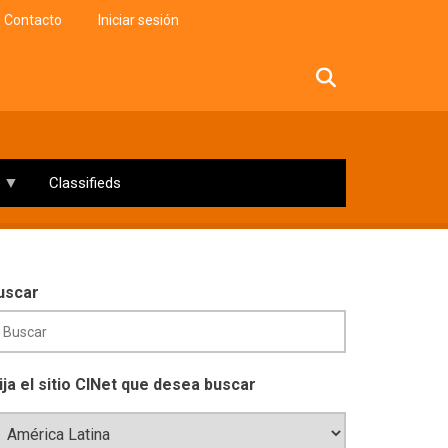
Contacto
Iniciar sesión
facebook
twitter
linkedin
instagram
Classifieds
uscar
lija el sitio CINet que desea buscar