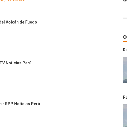
del Volcán de Fuego
C
R
ATV Noticias Perú
R
n - RPP Noticias Perú