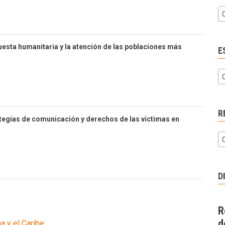
esta humanitaria y la atención de las poblaciones más
E
R
tegias de comunicación y derechos de las víctimas en
D
R
d
a y el Caribe