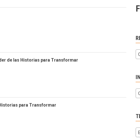
F
R
oder de las Historias para Transformar
I
 Historias para Transformar
T