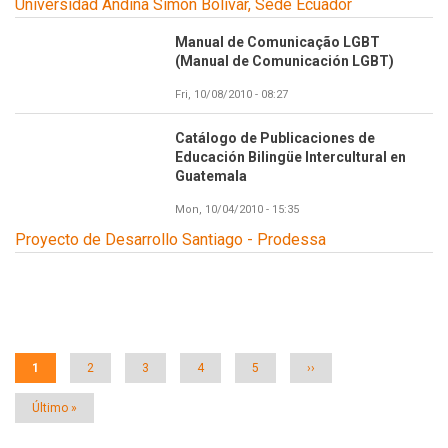
Universidad Andina Simón Bolívar, Sede Ecuador
Manual de Comunicação LGBT
(Manual de Comunicación LGBT)
Fri, 10/08/2010 - 08:27
Catálogo de Publicaciones de
Educación Bilingüe Intercultural en
Guatemala
Mon, 10/04/2010 - 15:35
Proyecto de Desarrollo Santiago - Prodessa
Paginación
Página
1
Página
2
Página
3
Página
4
Página
5
Siguiente
››
actual
página
Última
Último »
página