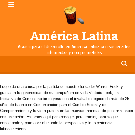
Pasar
al
contenido
principal
América Latina
Acción para el desarrollo en América Latina con sociedades
informadas y comprometidas
facebook
twitter
linkedin
instagram
Luego de una pausa por la partida de nuestro fundador Warren Feek, y
gracias a la generosidad de su compañera de vida Victoria Feek, La
Iniciativa de Comunicación regresa con el invaluable legado de más de 25
años de trabajo en Comunicación para el Cambio Social y de
Comportamiento y la vista puesta en las nuevas maneras de pensar y hacer
comunicación. Estamos aquí para recoger, para irradiar, para seguir
conectando y para abrir al mundo la perspectiva y la experiencia
latinoamericana.