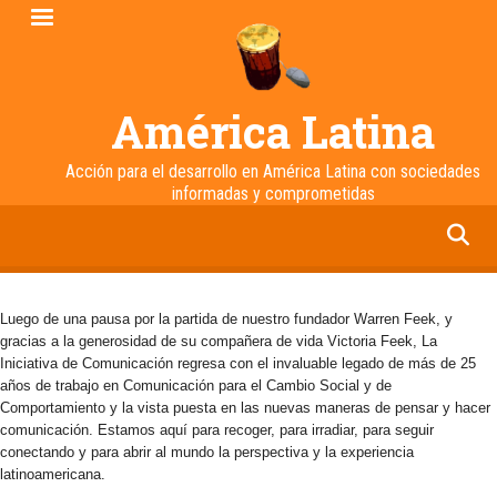
Pasar
al
contenido
principal
América Latina
Acción para el desarrollo en América Latina con sociedades
informadas y comprometidas
facebook
twitter
linkedin
instagram
Luego de una pausa por la partida de nuestro fundador Warren Feek, y
gracias a la generosidad de su compañera de vida Victoria Feek, La
Iniciativa de Comunicación regresa con el invaluable legado de más de 25
años de trabajo en Comunicación para el Cambio Social y de
Comportamiento y la vista puesta en las nuevas maneras de pensar y hacer
comunicación. Estamos aquí para recoger, para irradiar, para seguir
conectando y para abrir al mundo la perspectiva y la experiencia
latinoamericana.