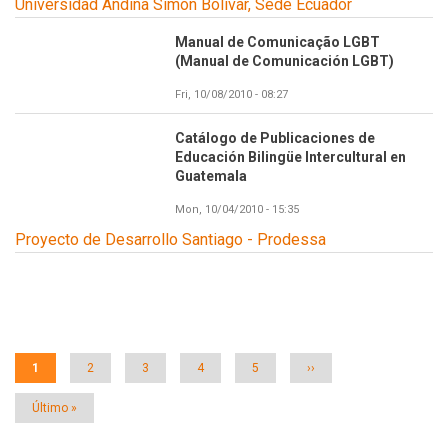
Universidad Andina Simón Bolívar, Sede Ecuador
Manual de Comunicação LGBT
(Manual de Comunicación LGBT)
Fri, 10/08/2010 - 08:27
Catálogo de Publicaciones de
Educación Bilingüe Intercultural en
Guatemala
Mon, 10/04/2010 - 15:35
Proyecto de Desarrollo Santiago - Prodessa
Paginación
Página
1
Página
2
Página
3
Página
4
Página
5
Siguiente
››
actual
página
Última
Último »
página