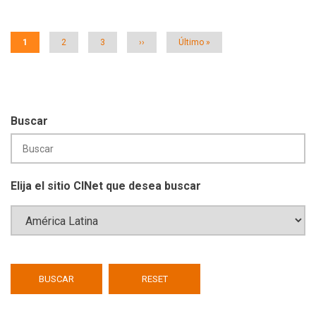
Página
1
Página
2
Página
3
Siguiente
››
Última
Último »
actual
página
página
Buscar
Elija el sitio CINet que desea buscar