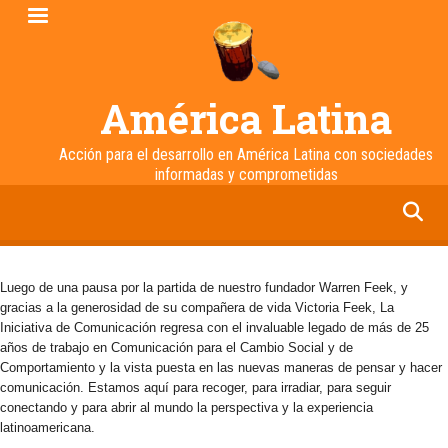
Pasar
al
contenido
principal
América Latina
Acción para el desarrollo en América Latina con sociedades
informadas y comprometidas
facebook
twitter
linkedin
instagram
Luego de una pausa por la partida de nuestro fundador Warren Feek, y
gracias a la generosidad de su compañera de vida Victoria Feek, La
Iniciativa de Comunicación regresa con el invaluable legado de más de 25
años de trabajo en Comunicación para el Cambio Social y de
Comportamiento y la vista puesta en las nuevas maneras de pensar y hacer
comunicación. Estamos aquí para recoger, para irradiar, para seguir
conectando y para abrir al mundo la perspectiva y la experiencia
latinoamericana.