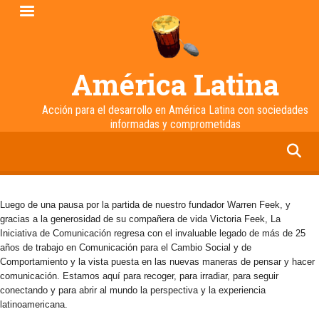
Pasar
al
contenido
principal
América Latina
Acción para el desarrollo en América Latina con sociedades
informadas y comprometidas
facebook
twitter
linkedin
instagram
Luego de una pausa por la partida de nuestro fundador Warren Feek, y
gracias a la generosidad de su compañera de vida Victoria Feek, La
Iniciativa de Comunicación regresa con el invaluable legado de más de 25
años de trabajo en Comunicación para el Cambio Social y de
Comportamiento y la vista puesta en las nuevas maneras de pensar y hacer
comunicación. Estamos aquí para recoger, para irradiar, para seguir
conectando y para abrir al mundo la perspectiva y la experiencia
latinoamericana.