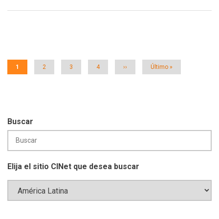
Paginación
Página
1
Página
2
Página
3
Página
4
Siguiente
››
Última
Último »
actual
página
página
Buscar
Elija el sitio CINet que desea buscar