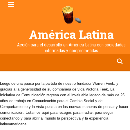
Pasar
al
contenido
principal
América Latina
Acción para el desarrollo en América Latina con sociedades
informadas y comprometidas
facebook
twitter
linkedin
instagram
Luego de una pausa por la partida de nuestro fundador Warren Feek, y
gracias a la generosidad de su compañera de vida Victoria Feek, La
Iniciativa de Comunicación regresa con el invaluable legado de más de 25
años de trabajo en Comunicación para el Cambio Social y de
Comportamiento y la vista puesta en las nuevas maneras de pensar y hacer
comunicación. Estamos aquí para recoger, para irradiar, para seguir
conectando y para abrir al mundo la perspectiva y la experiencia
latinoamericana.