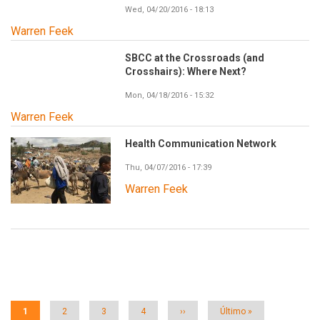
Wed, 04/20/2016 - 18:13
Warren Feek
SBCC at the Crossroads (and
Crosshairs): Where Next?
Mon, 04/18/2016 - 15:32
Warren Feek
Health Communication Network
Thu, 04/07/2016 - 17:39
Warren Feek
Paginación
Página
1
Página
2
Página
3
Página
4
Siguiente
››
Última
Último »
actual
página
página