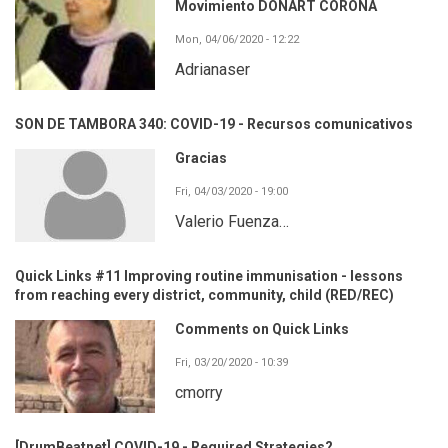
Movimiento DONART CORONA
Mon, 04/06/2020 - 12:22
Adrianaser
SON DE TAMBORA 340: COVID-19 - Recursos comunicativos
Gracias
Fri, 04/03/2020 - 19:00
Valerio Fuenza…
Quick Links #11 Improving routine immunisation - lessons
from reaching every district, community, child (RED/REC)
Comments on Quick Links
Fri, 03/20/2020 - 10:39
cmorry
[DrumBeatnet] COVID-19 - Required Strategies?