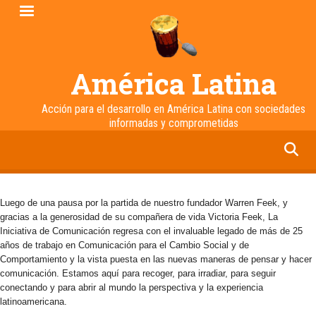
Pasar
al
contenido
principal
América Latina
Acción para el desarrollo en América Latina con sociedades
informadas y comprometidas
facebook
twitter
linkedin
instagram
Luego de una pausa por la partida de nuestro fundador Warren Feek, y
gracias a la generosidad de su compañera de vida Victoria Feek, La
Iniciativa de Comunicación regresa con el invaluable legado de más de 25
años de trabajo en Comunicación para el Cambio Social y de
Comportamiento y la vista puesta en las nuevas maneras de pensar y hacer
comunicación. Estamos aquí para recoger, para irradiar, para seguir
conectando y para abrir al mundo la perspectiva y la experiencia
latinoamericana.