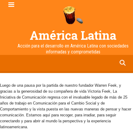
Pasar
al
contenido
principal
América Latina
Acción para el desarrollo en América Latina con sociedades
informadas y comprometidas
facebook
twitter
linkedin
instagram
Luego de una pausa por la partida de nuestro fundador Warren Feek, y
gracias a la generosidad de su compañera de vida Victoria Feek, La
Iniciativa de Comunicación regresa con el invaluable legado de más de 25
años de trabajo en Comunicación para el Cambio Social y de
Comportamiento y la vista puesta en las nuevas maneras de pensar y hacer
comunicación. Estamos aquí para recoger, para irradiar, para seguir
conectando y para abrir al mundo la perspectiva y la experiencia
latinoamericana.