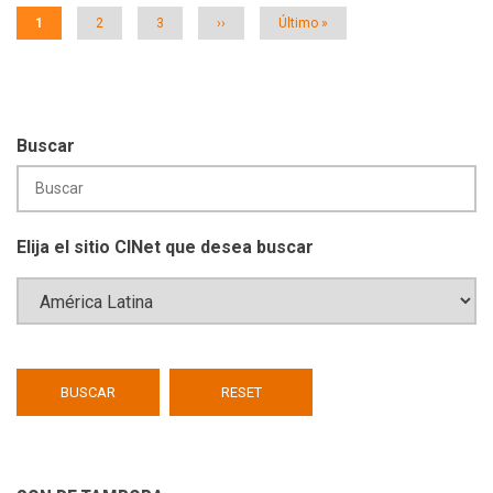
Página
1
Página
2
Página
3
Siguiente
››
Última
Último »
actual
página
página
Buscar
Elija el sitio CINet que desea buscar