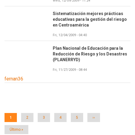
Wed, 12/09/2009 - 11:24
Sistematización mejores prácticas
educativas para la gestión del riesgo
en Centroamérica
Fri, 12/04/2009 - 04:40
Plan Nacional de Educación para la
Reducción de Riesgo y los Desastres
(PLANERRYD)
Fri, 11/27/2009 - 08:44
fernan36
Paginación
Página
1
Página
2
Página
3
Página
4
Página
5
Siguiente
››
actual
página
Última
Último »
página