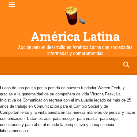
Pasar
al
contenido
principal
América Latina
Acción para el desarrollo en América Latina con sociedades
informadas y comprometidas
facebook
twitter
linkedin
instagram
Luego de una pausa por la partida de nuestro fundador Warren Feek, y
gracias a la generosidad de su compañera de vida Victoria Feek, La
Iniciativa de Comunicación regresa con el invaluable legado de más de 25
años de trabajo en Comunicación para el Cambio Social y de
Comportamiento y la vista puesta en las nuevas maneras de pensar y hacer
comunicación. Estamos aquí para recoger, para irradiar, para seguir
conectando y para abrir al mundo la perspectiva y la experiencia
latinoamericana.