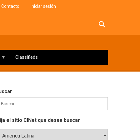
Contacto
Iniciar sesión
facebook
twitter
linkedin
instagram
Classifieds
uscar
lija el sitio CINet que desea buscar