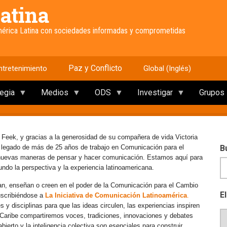
atina
América Latina con sociedades informadas y comprometidas
Paz y Conflicto
ntretenimiento
Global (Inglés)
tegia
Medios
ODS
Investigar
Grupos
 Feek, y gracias a la generosidad de su compañera de vida Victoria
e legado de más de 25 años de trabajo en Comunicación para el
B
 nuevas maneras de pensar y hacer comunicación. Estamos aquí para
mundo la perspectiva y la experiencia latinoamericana.
an, enseñan o creen en el poder de la Comunicación para el Cambio
E
uscribiéndose a
La Iniciativa de Comunicación Latinoamérica
.
y disciplinas para que las ideas circulen, las experiencias inspiren
l Caribe compartiremos voces, tradiciones, innovaciones y debates
erto y la inteligencia colectiva son esenciales para construir