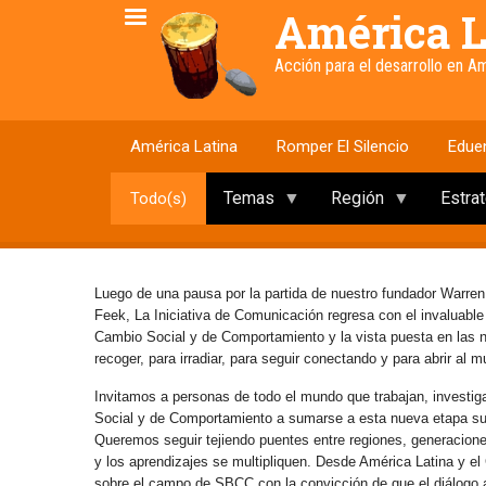
Pasar
América L
al
contenido
Acción para el desarrollo en 
principal
América Latina
Romper El Silencio
Edue
Temas
Región
Estra
Todo(s)
Luego de una pausa por la partida de nuestro fundador Warren
Feek, La Iniciativa de Comunicación regresa con el invaluabl
Cambio Social y de Comportamiento y la vista puesta en las
recoger, para irradiar, para seguir conectando y para abrir al 
Invitamos a personas de todo el mundo que trabajan, investig
Social y de Comportamiento a sumarse a esta nueva etapa s
Queremos seguir tejiendo puentes entre regiones, generaciones 
y los aprendizajes se multipliquen. Desde América Latina y e
sobre el campo de SBCC con la convicción de que el diálogo abi