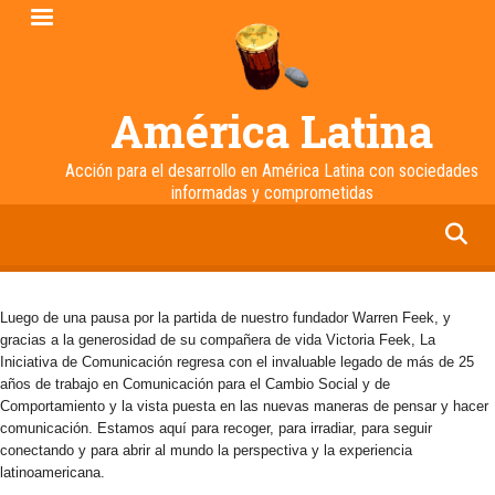
Pasar
al
contenido
principal
América Latina
Acción para el desarrollo en América Latina con sociedades
informadas y comprometidas
facebook
twitter
linkedin
instagram
Luego de una pausa por la partida de nuestro fundador Warren Feek, y
gracias a la generosidad de su compañera de vida Victoria Feek, La
Iniciativa de Comunicación regresa con el invaluable legado de más de 25
años de trabajo en Comunicación para el Cambio Social y de
Comportamiento y la vista puesta en las nuevas maneras de pensar y hacer
comunicación. Estamos aquí para recoger, para irradiar, para seguir
conectando y para abrir al mundo la perspectiva y la experiencia
latinoamericana.