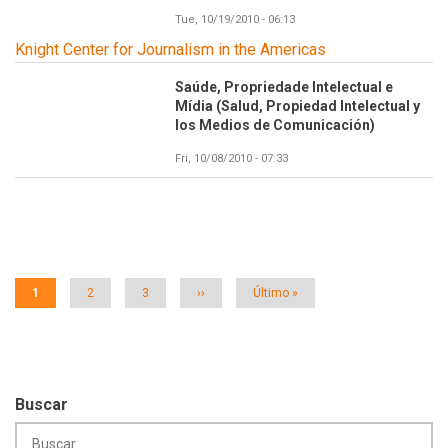
Tue, 10/19/2010 - 06:13
Knight Center for Journalism in the Americas
Saúde, Propriedade Intelectual e
Mídia (Salud, Propiedad Intelectual y
los Medios de Comunicación)
Fri, 10/08/2010 - 07:33
Paginación
Página
1
Página
2
Página
3
Siguiente
››
Última
Último »
actual
página
página
Buscar