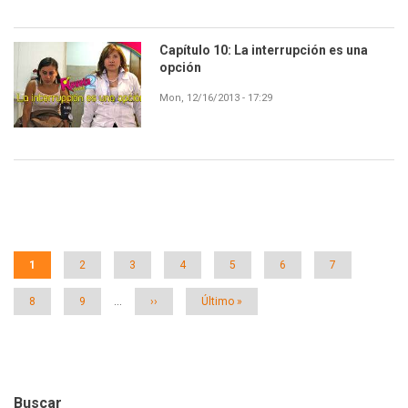
Capítulo 10: La interrupción es una
opción
Mon, 12/16/2013 - 17:29
Paginación
Página
1
Página
2
Página
3
Página
4
Página
5
Página
6
Página
7
actual
Página
8
Página
9
…
Siguiente
››
Última
Último »
página
página
Buscar