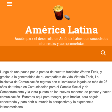
Pasar
al
contenido
principal
América Latina
Acción para el desarrollo en América Latina con sociedades
informadas y comprometidas
facebook
twitter
linkedin
instagram
Luego de una pausa por la partida de nuestro fundador Warren Feek, y
gracias a la generosidad de su compañera de vida Victoria Feek, La
Iniciativa de Comunicación regresa con el invaluable legado de más de 25
años de trabajo en Comunicación para el Cambio Social y de
Comportamiento y la vista puesta en las nuevas maneras de pensar y hacer
comunicación. Estamos aquí para recoger, para irradiar, para seguir
conectando y para abrir al mundo la perspectiva y la experiencia
latinoamericana.