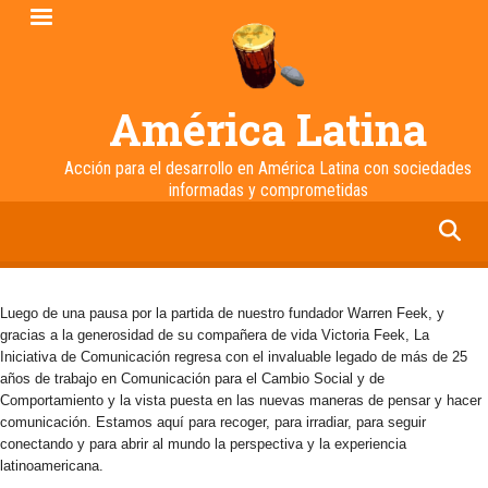
Pasar
al
contenido
principal
América Latina
Acción para el desarrollo en América Latina con sociedades
informadas y comprometidas
facebook
twitter
linkedin
instagram
Luego de una pausa por la partida de nuestro fundador Warren Feek, y
gracias a la generosidad de su compañera de vida Victoria Feek, La
Iniciativa de Comunicación regresa con el invaluable legado de más de 25
años de trabajo en Comunicación para el Cambio Social y de
Comportamiento y la vista puesta en las nuevas maneras de pensar y hacer
comunicación. Estamos aquí para recoger, para irradiar, para seguir
conectando y para abrir al mundo la perspectiva y la experiencia
latinoamericana.