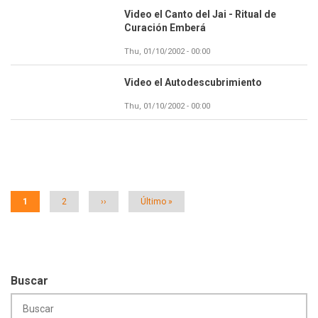
Video el Canto del Jai - Ritual de
Curación Emberá
Thu, 01/10/2002 - 00:00
Video el Autodescubrimiento
Thu, 01/10/2002 - 00:00
Paginación
Página
1
Página
2
Siguiente
››
Última
Último »
actual
página
página
Buscar