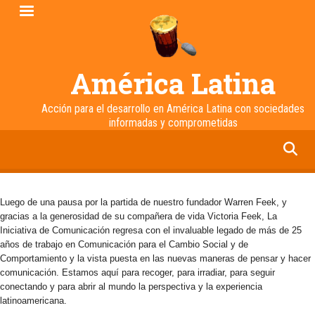
Pasar
al
contenido
principal
América Latina
Acción para el desarrollo en América Latina con sociedades
informadas y comprometidas
facebook
twitter
linkedin
instagram
Luego de una pausa por la partida de nuestro fundador Warren Feek, y
gracias a la generosidad de su compañera de vida Victoria Feek, La
Iniciativa de Comunicación regresa con el invaluable legado de más de 25
años de trabajo en Comunicación para el Cambio Social y de
Comportamiento y la vista puesta en las nuevas maneras de pensar y hacer
comunicación. Estamos aquí para recoger, para irradiar, para seguir
conectando y para abrir al mundo la perspectiva y la experiencia
latinoamericana.