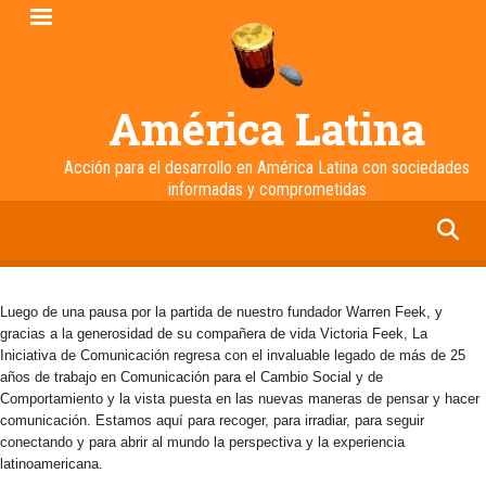
Pasar
al
contenido
principal
América Latina
Acción para el desarrollo en América Latina con sociedades
informadas y comprometidas
facebook
twitter
linkedin
instagram
Luego de una pausa por la partida de nuestro fundador Warren Feek, y
gracias a la generosidad de su compañera de vida Victoria Feek, La
Iniciativa de Comunicación regresa con el invaluable legado de más de 25
años de trabajo en Comunicación para el Cambio Social y de
Comportamiento y la vista puesta en las nuevas maneras de pensar y hacer
comunicación. Estamos aquí para recoger, para irradiar, para seguir
conectando y para abrir al mundo la perspectiva y la experiencia
latinoamericana.