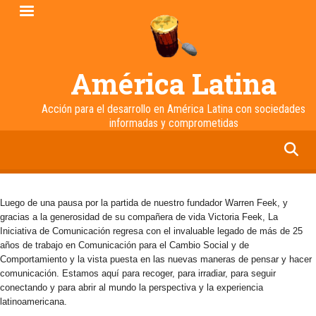
Pasar
al
contenido
principal
América Latina
Acción para el desarrollo en América Latina con sociedades
informadas y comprometidas
facebook
twitter
linkedin
instagram
Luego de una pausa por la partida de nuestro fundador Warren Feek, y
gracias a la generosidad de su compañera de vida Victoria Feek, La
Iniciativa de Comunicación regresa con el invaluable legado de más de 25
años de trabajo en Comunicación para el Cambio Social y de
Comportamiento y la vista puesta en las nuevas maneras de pensar y hacer
comunicación. Estamos aquí para recoger, para irradiar, para seguir
conectando y para abrir al mundo la perspectiva y la experiencia
latinoamericana.