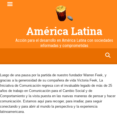
Pasar
al
contenido
principal
América Latina
Acción para el desarrollo en América Latina con sociedades
informadas y comprometidas
facebook
twitter
linkedin
instagram
Luego de una pausa por la partida de nuestro fundador Warren Feek, y
gracias a la generosidad de su compañera de vida Victoria Feek, La
Iniciativa de Comunicación regresa con el invaluable legado de más de 25
años de trabajo en Comunicación para el Cambio Social y de
Comportamiento y la vista puesta en las nuevas maneras de pensar y hacer
comunicación. Estamos aquí para recoger, para irradiar, para seguir
conectando y para abrir al mundo la perspectiva y la experiencia
latinoamericana.