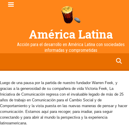
Pasar
al
contenido
principal
América Latina
Acción para el desarrollo en América Latina con sociedades
informadas y comprometidas
facebook
twitter
linkedin
instagram
Luego de una pausa por la partida de nuestro fundador Warren Feek, y
gracias a la generosidad de su compañera de vida Victoria Feek, La
Iniciativa de Comunicación regresa con el invaluable legado de más de 25
años de trabajo en Comunicación para el Cambio Social y de
Comportamiento y la vista puesta en las nuevas maneras de pensar y hacer
comunicación. Estamos aquí para recoger, para irradiar, para seguir
conectando y para abrir al mundo la perspectiva y la experiencia
latinoamericana.