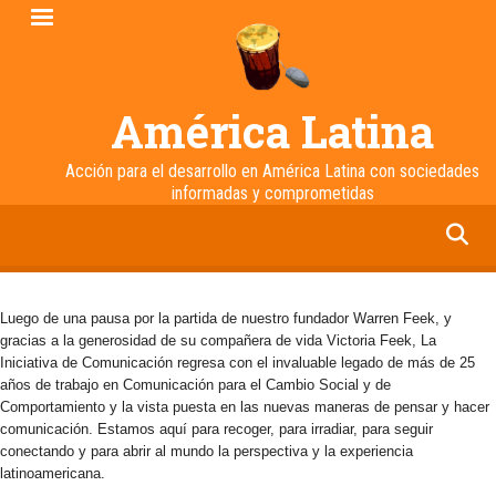
Pasar
al
contenido
principal
América Latina
Acción para el desarrollo en América Latina con sociedades
informadas y comprometidas
facebook
twitter
linkedin
instagram
Luego de una pausa por la partida de nuestro fundador Warren Feek, y
gracias a la generosidad de su compañera de vida Victoria Feek, La
Iniciativa de Comunicación regresa con el invaluable legado de más de 25
años de trabajo en Comunicación para el Cambio Social y de
Comportamiento y la vista puesta en las nuevas maneras de pensar y hacer
comunicación. Estamos aquí para recoger, para irradiar, para seguir
conectando y para abrir al mundo la perspectiva y la experiencia
latinoamericana.