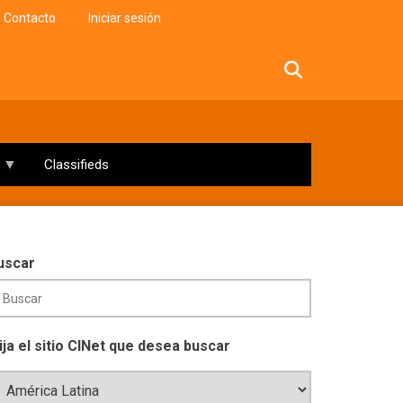
Contacto
Iniciar sesión
facebook
twitter
linkedin
instagram
Classifieds
uscar
lija el sitio CINet que desea buscar