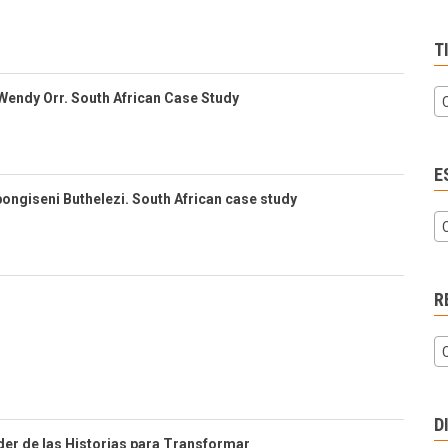
T
Wendy Orr. South African Case Study
E
ongiseni Buthelezi. South African case study
R
D
oder de las Historias para Transformar