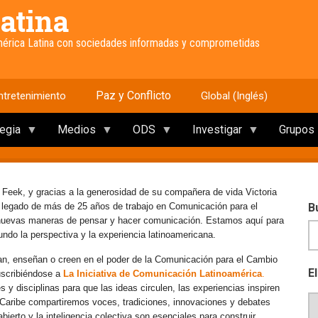
atina
América Latina con sociedades informadas y comprometidas
Paz y Conflicto
ntretenimiento
Global (Inglés)
tegia
Medios
ODS
Investigar
Grupos
 Feek, y gracias a la generosidad de su compañera de vida Victoria
e legado de más de 25 años de trabajo en Comunicación para el
B
 nuevas maneras de pensar y hacer comunicación. Estamos aquí para
mundo la perspectiva y la experiencia latinoamericana.
an, enseñan o creen en el poder de la Comunicación para el Cambio
E
uscribiéndose a
La Iniciativa de Comunicación Latinoamérica
.
y disciplinas para que las ideas circulen, las experiencias inspiren
l Caribe compartiremos voces, tradiciones, innovaciones y debates
erto y la inteligencia colectiva son esenciales para construir