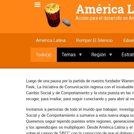
Pasar
América L
al
contenido
Acción para el desarrollo en 
principal
América Latina
Romper El Silencio
Edue
Temas
Región
Estra
Todo(s)
Luego de una pausa por la partida de nuestro fundador Warren
Feek, La Iniciativa de Comunicación regresa con el invaluabl
Cambio Social y de Comportamiento y la vista puesta en las
recoger, para irradiar, para seguir conectando y para abrir al 
Invitamos a personas de todo el mundo que trabajan, investig
Social y de Comportamiento a sumarse a esta nueva etapa s
Queremos seguir tejiendo puentes entre regiones, generaciones 
y los aprendizajes se multipliquen. Desde América Latina y e
sobre el campo de SBCC con la convicción de que el diálogo abi