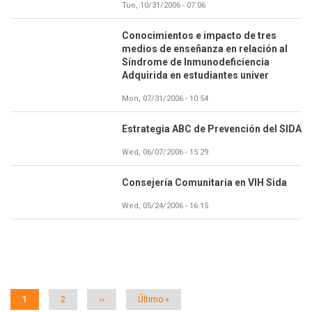
Tue, 10/31/2006 - 07:06
Conocimientos e impacto de tres
medios de enseñanza en relación al
Síndrome de Inmunodeficiencia
Adquirida en estudiantes univer
Mon, 07/31/2006 - 10:54
Estrategia ABC de Prevención del SIDA
Wed, 06/07/2006 - 15:29
Consejería Comunitaria en VIH Sida
Wed, 05/24/2006 - 16:15
Paginación
Página
1
Página
2
Siguiente
››
Última
Último »
actual
página
página