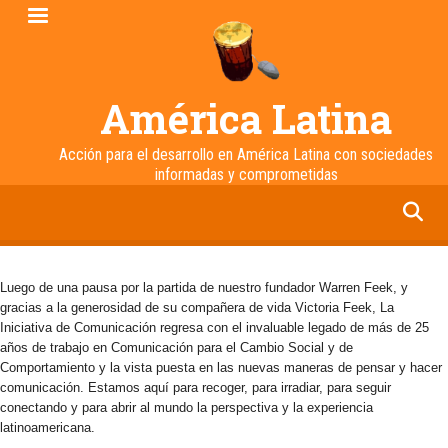
Pasar
al
contenido
principal
América Latina
Acción para el desarrollo en América Latina con sociedades
informadas y comprometidas
facebook
twitter
linkedin
instagram
Luego de una pausa por la partida de nuestro fundador Warren Feek, y
gracias a la generosidad de su compañera de vida Victoria Feek, La
Iniciativa de Comunicación regresa con el invaluable legado de más de 25
años de trabajo en Comunicación para el Cambio Social y de
Comportamiento y la vista puesta en las nuevas maneras de pensar y hacer
comunicación. Estamos aquí para recoger, para irradiar, para seguir
conectando y para abrir al mundo la perspectiva y la experiencia
latinoamericana.