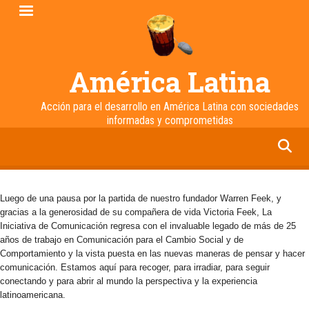
Pasar
al
contenido
principal
América Latina
Acción para el desarrollo en América Latina con sociedades
informadas y comprometidas
facebook
twitter
linkedin
instagram
Luego de una pausa por la partida de nuestro fundador Warren Feek, y
gracias a la generosidad de su compañera de vida Victoria Feek, La
Iniciativa de Comunicación regresa con el invaluable legado de más de 25
años de trabajo en Comunicación para el Cambio Social y de
Comportamiento y la vista puesta en las nuevas maneras de pensar y hacer
comunicación. Estamos aquí para recoger, para irradiar, para seguir
conectando y para abrir al mundo la perspectiva y la experiencia
latinoamericana.