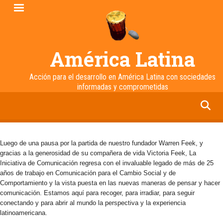
Pasar
al
contenido
principal
América Latina
Acción para el desarrollo en América Latina con sociedades
informadas y comprometidas
facebook
twitter
linkedin
instagram
Luego de una pausa por la partida de nuestro fundador Warren Feek, y
gracias a la generosidad de su compañera de vida Victoria Feek, La
Iniciativa de Comunicación regresa con el invaluable legado de más de 25
años de trabajo en Comunicación para el Cambio Social y de
Comportamiento y la vista puesta en las nuevas maneras de pensar y hacer
comunicación. Estamos aquí para recoger, para irradiar, para seguir
conectando y para abrir al mundo la perspectiva y la experiencia
latinoamericana.