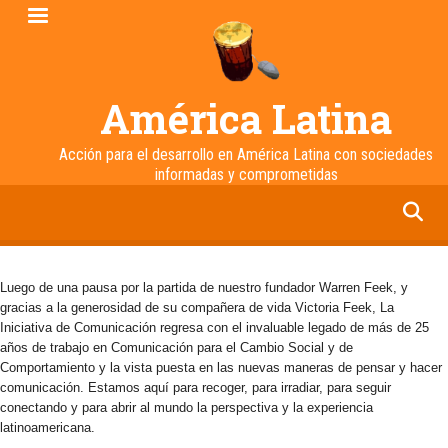
Pasar
al
contenido
principal
América Latina
Acción para el desarrollo en América Latina con sociedades
informadas y comprometidas
facebook
twitter
linkedin
instagram
Luego de una pausa por la partida de nuestro fundador Warren Feek, y
gracias a la generosidad de su compañera de vida Victoria Feek, La
Iniciativa de Comunicación regresa con el invaluable legado de más de 25
años de trabajo en Comunicación para el Cambio Social y de
Comportamiento y la vista puesta en las nuevas maneras de pensar y hacer
comunicación. Estamos aquí para recoger, para irradiar, para seguir
conectando y para abrir al mundo la perspectiva y la experiencia
latinoamericana.