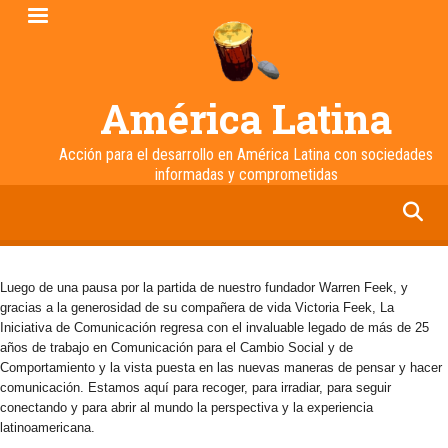
Pasar
al
contenido
principal
América Latina
Acción para el desarrollo en América Latina con sociedades
informadas y comprometidas
facebook
twitter
linkedin
instagram
Luego de una pausa por la partida de nuestro fundador Warren Feek, y
gracias a la generosidad de su compañera de vida Victoria Feek, La
Iniciativa de Comunicación regresa con el invaluable legado de más de 25
años de trabajo en Comunicación para el Cambio Social y de
Comportamiento y la vista puesta en las nuevas maneras de pensar y hacer
comunicación. Estamos aquí para recoger, para irradiar, para seguir
conectando y para abrir al mundo la perspectiva y la experiencia
latinoamericana.