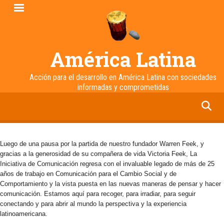
Pasar
al
contenido
principal
América Latina
Acción para el desarrollo en América Latina con sociedades
informadas y comprometidas
facebook
twitter
linkedin
instagram
Luego de una pausa por la partida de nuestro fundador Warren Feek, y
gracias a la generosidad de su compañera de vida Victoria Feek, La
Iniciativa de Comunicación regresa con el invaluable legado de más de 25
años de trabajo en Comunicación para el Cambio Social y de
Comportamiento y la vista puesta en las nuevas maneras de pensar y hacer
comunicación. Estamos aquí para recoger, para irradiar, para seguir
conectando y para abrir al mundo la perspectiva y la experiencia
latinoamericana.