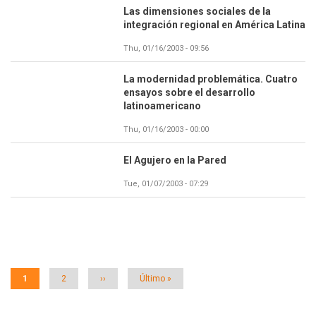
Las dimensiones sociales de la
integración regional en América Latina
Thu, 01/16/2003 - 09:56
La modernidad problemática. Cuatro
ensayos sobre el desarrollo
latinoamericano
Thu, 01/16/2003 - 00:00
El Agujero en la Pared
Tue, 01/07/2003 - 07:29
Paginación
Página
1
Página
2
Siguiente
››
Última
Último »
actual
página
página