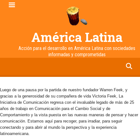
Pasar
al
contenido
principal
América Latina
Acción para el desarrollo en América Latina con sociedades
informadas y comprometidas
facebook
twitter
linkedin
instagram
Luego de una pausa por la partida de nuestro fundador Warren Feek, y
gracias a la generosidad de su compañera de vida Victoria Feek, La
Iniciativa de Comunicación regresa con el invaluable legado de más de 25
años de trabajo en Comunicación para el Cambio Social y de
Comportamiento y la vista puesta en las nuevas maneras de pensar y hacer
comunicación. Estamos aquí para recoger, para irradiar, para seguir
conectando y para abrir al mundo la perspectiva y la experiencia
latinoamericana.