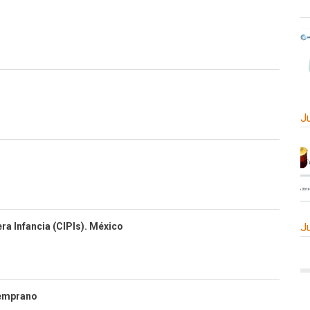
J
J
ra Infancia (CIPIs). México
Temprano