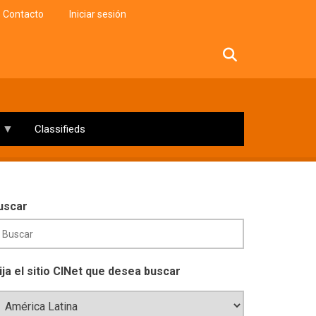
Contacto
Iniciar sesión
facebook
twitter
linkedin
instagram
Classifieds
uscar
lija el sitio CINet que desea buscar