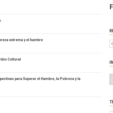
F
s
R
obreza extrema y el hambre
mbio Cultural
I
ectivas para Superar el Hambre, la Pobreza y la
T