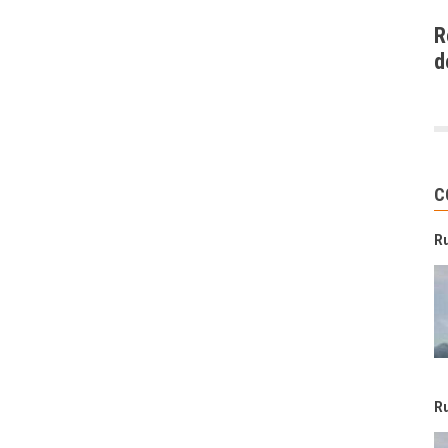
R
d
C
R
R