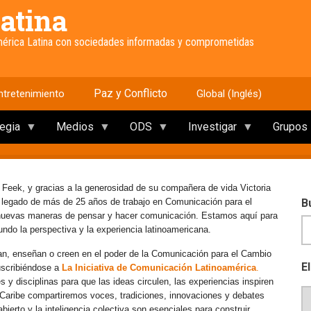
atina
América Latina con sociedades informadas y comprometidas
Paz y Conflicto
ntretenimiento
Global (Inglés)
tegia
Medios
ODS
Investigar
Grupos
 Feek, y gracias a la generosidad de su compañera de vida Victoria
e legado de más de 25 años de trabajo en Comunicación para el
B
 nuevas maneras de pensar y hacer comunicación. Estamos aquí para
mundo la perspectiva y la experiencia latinoamericana.
an, enseñan o creen en el poder de la Comunicación para el Cambio
E
uscribiéndose a
La Iniciativa de Comunicación Latinoamérica
.
y disciplinas para que las ideas circulen, las experiencias inspiren
l Caribe compartiremos voces, tradiciones, innovaciones y debates
erto y la inteligencia colectiva son esenciales para construir