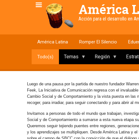
Pasar
América L
al
contenido
Acción para el desarrollo en 
principal
América Latina
Romper El Silencio
Edue
Temas
Región
Estra
Todo(s)
Luego de una pausa por la partida de nuestro fundador Warren
Feek, La Iniciativa de Comunicación regresa con el invaluabl
Cambio Social y de Comportamiento y la vista puesta en las
recoger, para irradiar, para seguir conectando y para abrir al 
Invitamos a personas de todo el mundo que trabajan, investig
Social y de Comportamiento a sumarse a esta nueva etapa s
Queremos seguir tejiendo puentes entre regiones, generaciones 
y los aprendizajes se multipliquen. Desde América Latina y e
sobre el campo de SBCC con la convicción de que el diálogo abi