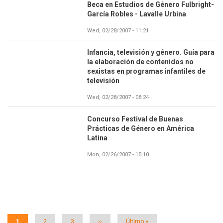
Beca en Estudios de Género Fulbright-
García Robles - Lavalle Urbina
Wed, 02/28/2007 - 11:21
Infancia, televisión y género. Guía para
la elaboración de contenidos no
sexistas en programas infantiles de
televisión
Wed, 02/28/2007 - 08:24
Concurso Festival de Buenas
Prácticas de Género en América
Latina
Mon, 02/26/2007 - 15:10
Paginación
Página
1
Página
2
Página
3
Siguiente
››
Última
Último »