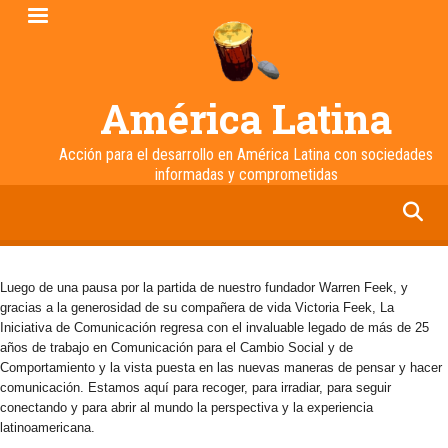
Pasar
al
contenido
principal
América Latina
Acción para el desarrollo en América Latina con sociedades
informadas y comprometidas
facebook
twitter
linkedin
instagram
Luego de una pausa por la partida de nuestro fundador Warren Feek, y
gracias a la generosidad de su compañera de vida Victoria Feek, La
Iniciativa de Comunicación regresa con el invaluable legado de más de 25
años de trabajo en Comunicación para el Cambio Social y de
Comportamiento y la vista puesta en las nuevas maneras de pensar y hacer
comunicación. Estamos aquí para recoger, para irradiar, para seguir
conectando y para abrir al mundo la perspectiva y la experiencia
latinoamericana.