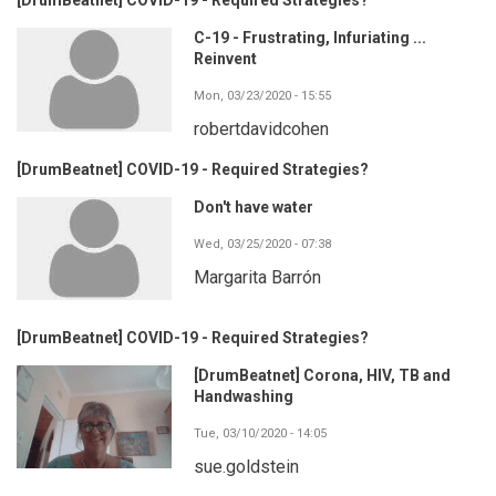
[DrumBeatnet] COVID-19 - Required Strategies?
C-19 - Frustrating, Infuriating ...
Reinvent
Mon, 03/23/2020 - 15:55
robertdavidcohen
[DrumBeatnet] COVID-19 - Required Strategies?
Don't have water
Wed, 03/25/2020 - 07:38
Margarita Barrón
[DrumBeatnet] COVID-19 - Required Strategies?
[DrumBeatnet] Corona, HIV, TB and
Handwashing
Tue, 03/10/2020 - 14:05
sue.goldstein