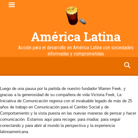
Pasar
al
contenido
principal
América Latina
Acción para el desarrollo en América Latina con sociedades
informadas y comprometidas
facebook
twitter
linkedin
instagram
Luego de una pausa por la partida de nuestro fundador Warren Feek, y
gracias a la generosidad de su compañera de vida Victoria Feek, La
Iniciativa de Comunicación regresa con el invaluable legado de más de 25
años de trabajo en Comunicación para el Cambio Social y de
Comportamiento y la vista puesta en las nuevas maneras de pensar y hacer
comunicación. Estamos aquí para recoger, para irradiar, para seguir
conectando y para abrir al mundo la perspectiva y la experiencia
latinoamericana.