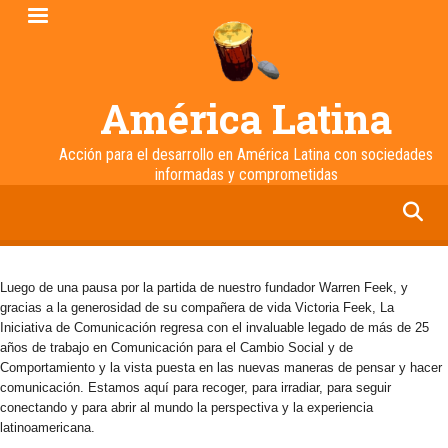
Pasar
al
contenido
principal
América Latina
Acción para el desarrollo en América Latina con sociedades
informadas y comprometidas
facebook
twitter
linkedin
instagram
Luego de una pausa por la partida de nuestro fundador Warren Feek, y
gracias a la generosidad de su compañera de vida Victoria Feek, La
Iniciativa de Comunicación regresa con el invaluable legado de más de 25
años de trabajo en Comunicación para el Cambio Social y de
Comportamiento y la vista puesta en las nuevas maneras de pensar y hacer
comunicación. Estamos aquí para recoger, para irradiar, para seguir
conectando y para abrir al mundo la perspectiva y la experiencia
latinoamericana.