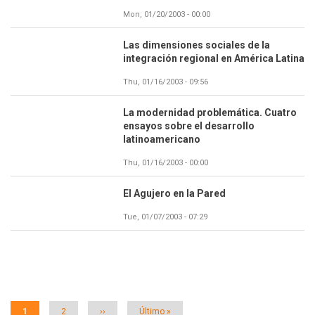
Mon, 01/20/2003 - 00:00
Las dimensiones sociales de la
integración regional en América Latina
Thu, 01/16/2003 - 09:56
La modernidad problemática. Cuatro
ensayos sobre el desarrollo
latinoamericano
Thu, 01/16/2003 - 00:00
El Agujero en la Pared
Tue, 01/07/2003 - 07:29
Paginación
Página
1
Página
2
Siguiente
››
Última
Último »