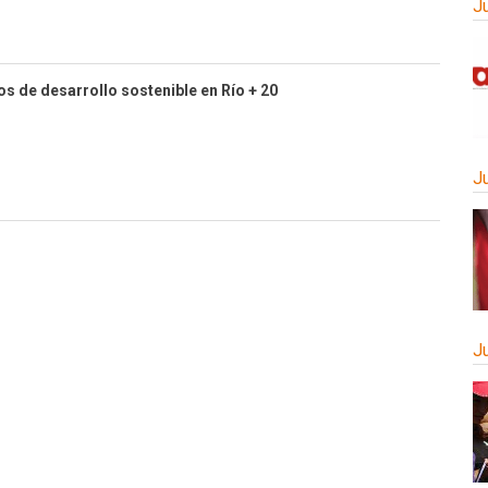
J
s de desarrollo sostenible en Río + 20
J
J