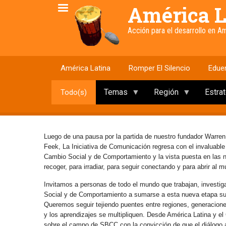
Pasar
América L
al
contenido
Acción para el desarrollo en 
principal
América Latina
Romper El Silencio
Edue
Temas
Región
Estra
Todo(s)
Luego de una pausa por la partida de nuestro fundador Warren
Feek, La Iniciativa de Comunicación regresa con el invaluabl
Cambio Social y de Comportamiento y la vista puesta en las
recoger, para irradiar, para seguir conectando y para abrir al 
Invitamos a personas de todo el mundo que trabajan, investig
Social y de Comportamiento a sumarse a esta nueva etapa s
Queremos seguir tejiendo puentes entre regiones, generaciones 
y los aprendizajes se multipliquen. Desde América Latina y e
sobre el campo de SBCC con la convicción de que el diálogo abi