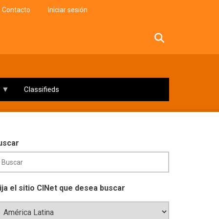
Contacto
Iniciar sesión
facebook
twitter
linkedin
instagram
Classifieds
uscar
lija el sitio CINet que desea buscar