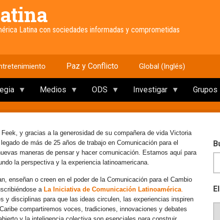
atina
América Latina con sociedades informadas y comprometidas
Paz y Conflicto
ntretenimiento
Global (Inglés)
tegia
Medios
ODS
Investigar
Grupos
 Feek, y gracias a la generosidad de su compañera de vida Victoria
e legado de más de 25 años de trabajo en Comunicación para el
B
 nuevas maneras de pensar y hacer comunicación. Estamos aquí para
mundo la perspectiva y la experiencia latinoamericana.
an, enseñan o creen en el poder de la Comunicación para el Cambio
E
uscribiéndose a
La Iniciativa de Comunicación Latinoamérica
.
y disciplinas para que las ideas circulen, las experiencias inspiren
l Caribe compartiremos voces, tradiciones, innovaciones y debates
erto y la inteligencia colectiva son esenciales para construir