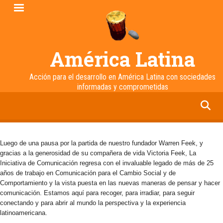
Pasar
al
contenido
principal
América Latina
Acción para el desarrollo en América Latina con sociedades
informadas y comprometidas
facebook
twitter
linkedin
instagram
Luego de una pausa por la partida de nuestro fundador Warren Feek, y
gracias a la generosidad de su compañera de vida Victoria Feek, La
Iniciativa de Comunicación regresa con el invaluable legado de más de 25
años de trabajo en Comunicación para el Cambio Social y de
Comportamiento y la vista puesta en las nuevas maneras de pensar y hacer
comunicación. Estamos aquí para recoger, para irradiar, para seguir
conectando y para abrir al mundo la perspectiva y la experiencia
latinoamericana.