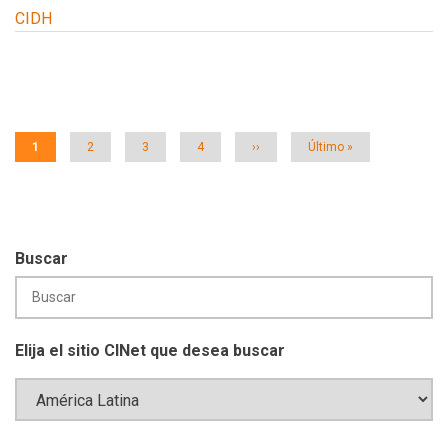
CIDH
Paginación
Página
1
Página
2
Página
3
Página
4
Siguiente
››
Última
Último »
actual
página
página
Buscar
Elija el sitio CINet que desea buscar