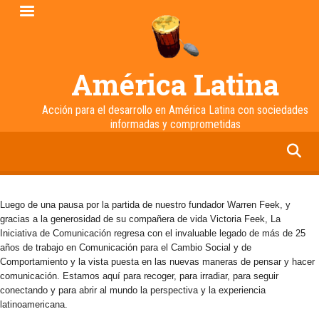
Pasar
al
contenido
principal
América Latina
Acción para el desarrollo en América Latina con sociedades
informadas y comprometidas
facebook
twitter
linkedin
instagram
Luego de una pausa por la partida de nuestro fundador Warren Feek, y
gracias a la generosidad de su compañera de vida Victoria Feek, La
Iniciativa de Comunicación regresa con el invaluable legado de más de 25
años de trabajo en Comunicación para el Cambio Social y de
Comportamiento y la vista puesta en las nuevas maneras de pensar y hacer
comunicación. Estamos aquí para recoger, para irradiar, para seguir
conectando y para abrir al mundo la perspectiva y la experiencia
latinoamericana.