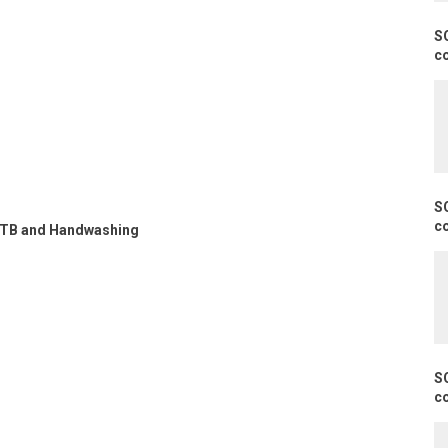
S
c
S
c
, TB and Handwashing
S
c