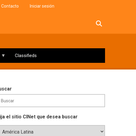
Contacto
Iniciar sesión
facebook
twitter
linkedin
instagram
Classifieds
uscar
lija el sitio CINet que desea buscar