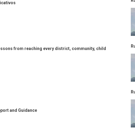
R
cativos
R
R
upport and Guidance