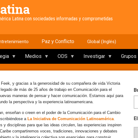
atina
América Latina con sociedades informadas y comprometidas
Paz y Conflicto
ntretenimiento
Global (Inglés)
tegia
Medios
ODS
Investigar
Grupos
 Feek, y gracias a la generosidad de su compañera de vida Victoria
e legado de más de 25 años de trabajo en Comunicación para el
B
 nuevas maneras de pensar y hacer comunicación. Estamos aquí para
mundo la perspectiva y la experiencia latinoamericana.
an, enseñan o creen en el poder de la Comunicación para el Cambio
E
uscribiéndose a
La Iniciativa de Comunicación Latinoamérica
.
y disciplinas para que las ideas circulen, las experiencias inspiren
l Caribe compartiremos voces, tradiciones, innovaciones y debates
erto y la inteligencia colectiva son esenciales para construir