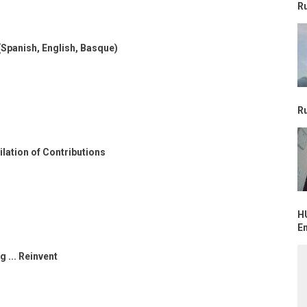
R
 (Spanish, English, Basque)
R
ilation of Contributions
H
E
g ... Reinvent