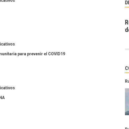
cativos
D
R
d
cativos
unitaria para prevenir el COVID19
C
R
cativos
NA