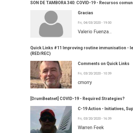
SON DE TAMBORA 340: COVID-19 - Recursos comuni
Gracias
Fri, 04/03/2020 - 19:00
Valerio Fuenza…
Quick Links #11 Improving routine immunisation - lessons from reaching every district, community, child
(RED/REC)
Comments on Quick Links
Fri, 03/20/2020 - 10:39
cmorry
[DrumBeatnet] COVID-19 - Required Strategies?
C-19 Action - Initiatives, S
Fri, 03/20/2020 - 16:39
Warren Feek