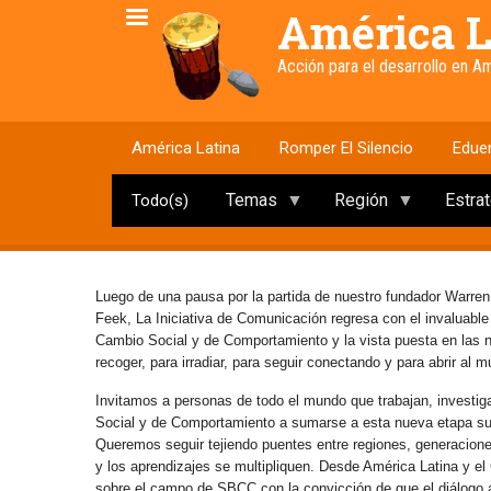
Pasar
América L
al
contenido
Acción para el desarrollo en 
principal
América Latina
Romper El Silencio
Edue
Temas
Región
Estra
Todo(s)
Luego de una pausa por la partida de nuestro fundador Warren
Feek, La Iniciativa de Comunicación regresa con el invaluabl
Cambio Social y de Comportamiento y la vista puesta en las
recoger, para irradiar, para seguir conectando y para abrir al 
Invitamos a personas de todo el mundo que trabajan, investig
Social y de Comportamiento a sumarse a esta nueva etapa s
Queremos seguir tejiendo puentes entre regiones, generaciones 
y los aprendizajes se multipliquen. Desde América Latina y e
sobre el campo de SBCC con la convicción de que el diálogo abi