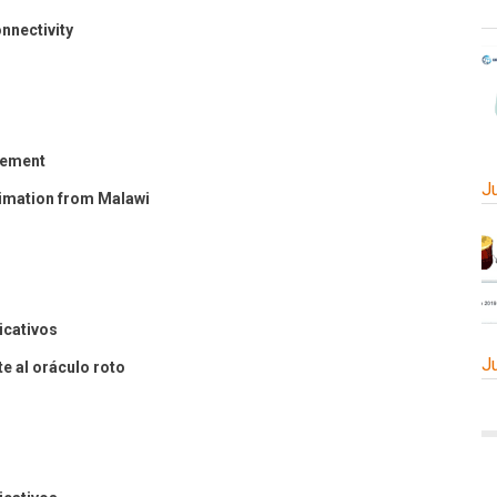
nnectivity
gement
J
imation from Malawi
cativos
J
te al oráculo roto