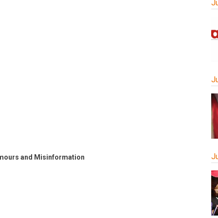
J
J
J
mours and Misinformation