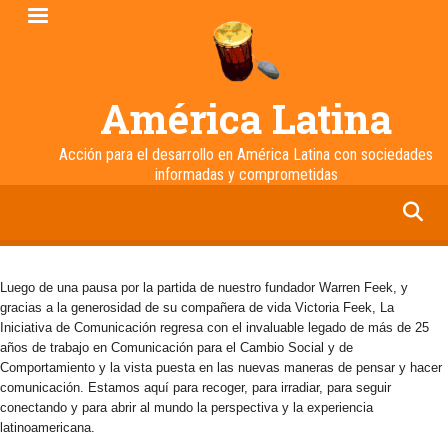
Pasar
al
contenido
principal
América Latina
Acción para el desarrollo en América Latina con sociedades
informadas y comprometidas
facebook
twitter
linkedin
instagram
Luego de una pausa por la partida de nuestro fundador Warren Feek, y
gracias a la generosidad de su compañera de vida Victoria Feek, La
Iniciativa de Comunicación regresa con el invaluable legado de más de 25
años de trabajo en Comunicación para el Cambio Social y de
Comportamiento y la vista puesta en las nuevas maneras de pensar y hacer
comunicación. Estamos aquí para recoger, para irradiar, para seguir
conectando y para abrir al mundo la perspectiva y la experiencia
latinoamericana.