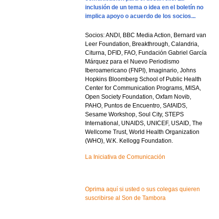
inclusión de un tema o idea en el boletín no
implica apoyo o acuerdo de los socios...
Socios: ANDI, BBC Media Action, Bernard van
Leer Foundation, Breakthrough, Calandria,
Citurna, DFID, FAO, Fundación Gabriel García
Márquez para el Nuevo Periodismo
Iberoamericano (FNPI), Imaginario, Johns
Hopkins Bloomberg School of Public Health
Center for Communication Programs, MISA,
Open Society Foundation, Oxfam Novib,
PAHO, Puntos de Encuentro, SAfAIDS,
Sesame Workshop, Soul City, STEPS
International, UNAIDS, UNICEF, USAID, The
Wellcome Trust, World Health Organization
(WHO), W.K. Kellogg Foundation.
La Iniciativa de Comunicación
Oprima aquí si usted o sus colegas quieren
suscribirse al Son de Tambora