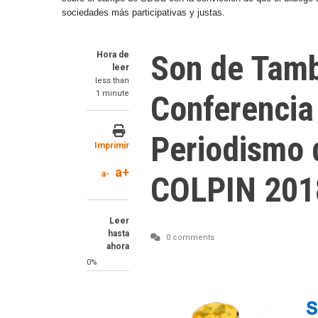
sociedades más participativas y justas.
Son de Tamb
Hora de
leer
less than
1 minute
Conferencia
Periodismo 
Imprimir
a+
a-
COLPIN 201
Leer
hasta
0 comments
ahora
0%