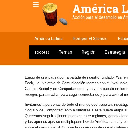
Pasar
América L
al
contenido
Acción para el desarrollo en 
principal
América Latina
Romper El Silencio
Edue
Temas
Región
Estrategia
Todo(s)
Luego de una pausa por la partida de nuestro fundador Warren
Feek, La Iniciativa de Comunicación regresa con el invaluabl
Cambio Social y de Comportamiento y la vista puesta en las
recoger, para irradiar, para seguir conectando y para abrir al 
Invitamos a personas de todo el mundo que trabajan, investig
Social y de Comportamiento a sumarse a esta nueva etapa s
Queremos seguir tejiendo puentes entre regiones, generaciones 
y los aprendizajes se multipliquen. Desde América Latina y e
sobre el campo de SBCC con la convicción de que el diálogo abi