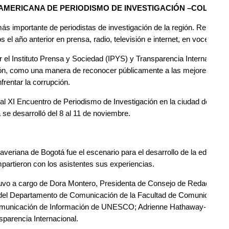
MERICANA DE PERIODISMO DE INVESTIGACIÓN –COLPIN 2
s importante de periodistas de investigación de la región. Reúne y 
 el año anterior en prensa, radio, televisión e internet, en voces de 
el Instituto Prensa y Sociedad (IPYS) y Transparencia Internacional
ón, como una manera de reconocer públicamente a las mejores invest
nfrentar la corrupción.
l XI Encuentro de Periodismo de Investigación en la ciudad de Bogot
se desarrolló del 8 al 11 de noviembre.
Javeriana de Bogotá fue el escenario para el desarrollo de la edición
partieron con los asistentes sus experiencias.
tuvo a cargo de Dora Montero, Presidenta de Consejo de Redacción; 
del Departamento de Comunicación de la Facultad de Comunicación y 
municación de Información de UNESCO; Adrienne Hathaway-Nuton de
parencia Internacional.