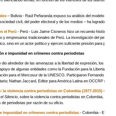
ales
– Bolivia - Raúl Peñaranda expuso su análisis del modelo de Evo M
 la sociedad civil, del poder electoral y de los medios – ha logrado m
en el Perú
- Perú - Luis Jaime Cisneros hizo un recuento histórico d
no y empresarios tradicionales de Perú. La investigación del periodis
co, sino en un actor político y ejercen suficiente presión para poder 
ión e impunidad en crímenes contra periodistas
 dio alrededor de las amenazas a la libertad de expresión, los casos
apoyo de algunas entidades como la Fundación para la Libertad de
ción para el Mercosur de la UNESCO. Participaron Fernando Ramírez, 
sitario; Nathan Jaccard, Editor para América Latina en OCCRP (Organ
io: la violencia contra periodistas en Colombia (1977-2015)
– Colom
el Silencio
, sobre la violencia contra periodistas en Colombia, la c
de periodistas por razón de su oficio.
 e impunidad en crímenes contra periodistas
- Colombia - En un re