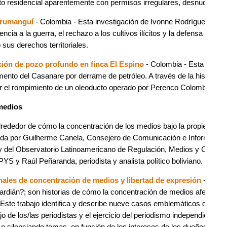
to residencial aparentemente con permisos irregulares, desnudando 
urumanguí
- Colombia - Esta investigación de Ivonne Rodríguez, ret
encia a la guerra, el rechazo a los cultivos ilícitos y la defensa de s
 sus derechos territoriales.
ión de pozo profundo en finca El Espino
- Colombia - Esta invest
ento del Casanare por derrame de petróleo. A través de la historia d
 el rompimiento de un oleoducto operado por Perenco Colombia Limi
medios
lrededor de cómo la concentración de los medios bajo la propiedad de
 por Guilherme Canela, Consejero de Comunicación e Información p
 del Observatorio Latinoamericano de Regulación, Medios y Conve
PYS y Raúl Peñaranda, periodista y analista político boliviano.
nales de concentración de medios y libertad de expresión
- Améri
uardián?; son historias de cómo la concentración de medios afecta el p
 Este trabajo identifica y describe nueve casos emblemáticos que ev
bajo de los/las periodistas y el ejercicio del periodismo independient
 o silenciando temas, en función de los intereses de los dueños de e