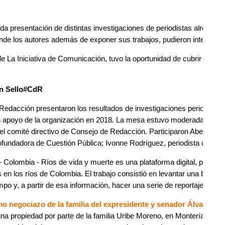
ida presentación de distintas investigaciones de periodistas alrededo
onde los autores además de exponer sus trabajos, pudieron interactua
de La Iniciativa de Comunicación, tuvo la oportunidad de cubrir el e
on Sello#CdR
edacción presentaron los resultados de investigaciones periodístic
 apoyo de la organización en 2018. La mesa estuvo moderada por G
del comité directivo de Consejo de Redacción. Participaron Abelardo
cofundadora de Cuestión Pública; Ivonne Rodríguez, periodista de Ver
- Colombia - Ríos de vida y muerte es una plataforma digital, produc
en los ríos de Colombia. El trabajo consistió en levantar una base de
po y, a partir de esa información, hacer una serie de reportajes.
timo negociazo de la familia del expresidente y senador Álvaro Ur
na propiedad por parte de la familia Uribe Moreno, en Montería (Córd