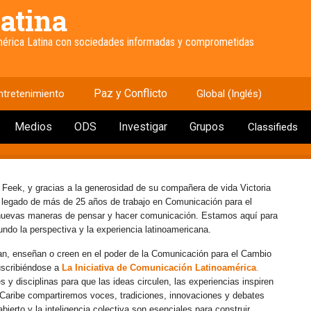
atina
América Latina con sociedades informadas y comprometidas
Paz y Conflicto
ntretenimiento
Global (Inglés)
Medios
ODS
Investigar
Grupos
Classifieds
 Feek, y gracias a la generosidad de su compañera de vida Victoria
e legado de más de 25 años de trabajo en Comunicación para el
 nuevas maneras de pensar y hacer comunicación. Estamos aquí para
mundo la perspectiva y la experiencia latinoamericana.
an, enseñan o creen en el poder de la Comunicación para el Cambio
uscribiéndose a
La Iniciativa de Comunicación Latinoamérica
.
y disciplinas para que las ideas circulen, las experiencias inspiren
l Caribe compartiremos voces, tradiciones, innovaciones y debates
erto y la inteligencia colectiva son esenciales para construir