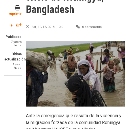
Bangladesh
Imprimir
a+
a-
Sat, 12/15/2018 - 10:01
0 comments
Publicado
7 years
hace
Última
actualización
1 year
hace
Ante la emergencia que resulta de la violencia y
la migración forzada de la comunidad Rohingya