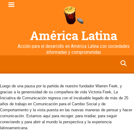
Pasar
al
contenido
principal
América Latina
Acción para el desarrollo en América Latina con sociedades
informadas y comprometidas
facebook
twitter
linkedin
instagram
Luego de una pausa por la partida de nuestro fundador Warren Feek, y
gracias a la generosidad de su compañera de vida Victoria Feek, La
Iniciativa de Comunicación regresa con el invaluable legado de más de 25
años de trabajo en Comunicación para el Cambio Social y de
Comportamiento y la vista puesta en las nuevas maneras de pensar y hacer
comunicación. Estamos aquí para recoger, para irradiar, para seguir
conectando y para abrir al mundo la perspectiva y la experiencia
latinoamericana.