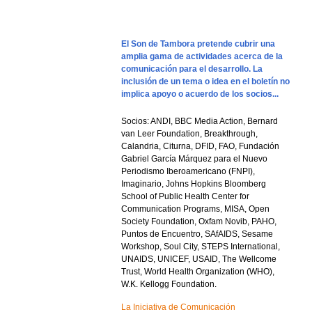
El Son de Tambora pretende cubrir una
amplia gama de actividades acerca de la
comunicación para el desarrollo. La
inclusión de un tema o idea en el boletín no
implica apoyo o acuerdo de los socios...
Socios: ANDI, BBC Media Action, Bernard
van Leer Foundation, Breakthrough,
Calandria, Citurna, DFID, FAO, Fundación
Gabriel García Márquez para el Nuevo
Periodismo Iberoamericano (FNPI),
Imaginario, Johns Hopkins Bloomberg
School of Public Health Center for
Communication Programs, MISA, Open
Society Foundation, Oxfam Novib, PAHO,
Puntos de Encuentro, SAfAIDS, Sesame
Workshop, Soul City, STEPS International,
UNAIDS, UNICEF, USAID, The Wellcome
Trust, World Health Organization (WHO),
W.K. Kellogg Foundation.
La Iniciativa de Comunicación