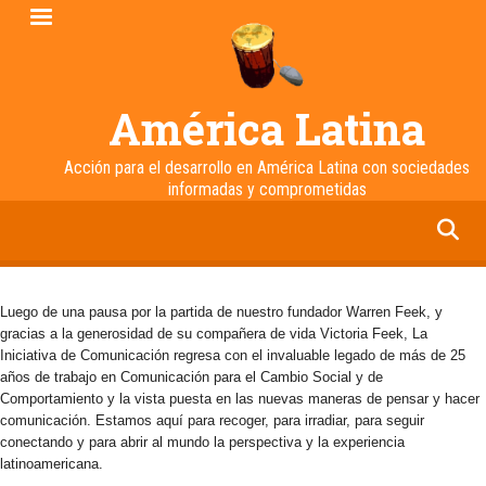
Pasar
al
contenido
principal
América Latina
Acción para el desarrollo en América Latina con sociedades
informadas y comprometidas
facebook
twitter
linkedin
instagram
Luego de una pausa por la partida de nuestro fundador Warren Feek, y
gracias a la generosidad de su compañera de vida Victoria Feek, La
Iniciativa de Comunicación regresa con el invaluable legado de más de 25
años de trabajo en Comunicación para el Cambio Social y de
Comportamiento y la vista puesta en las nuevas maneras de pensar y hacer
comunicación. Estamos aquí para recoger, para irradiar, para seguir
conectando y para abrir al mundo la perspectiva y la experiencia
latinoamericana.