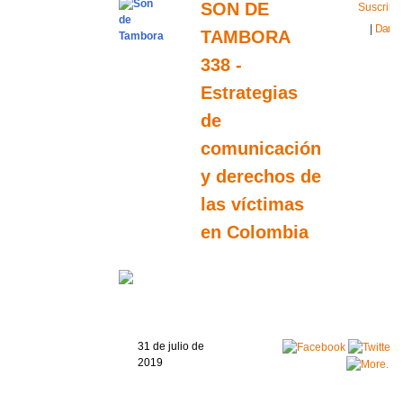
SON DE
Suscribir
|
Darse
TAMBORA
b
338 -
Estrategias
de
comunicación
y derechos de
las víctimas
en Colombia
31 de julio de
2019