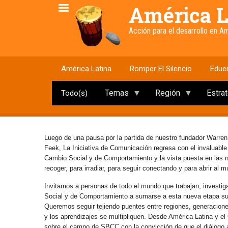
Pasar
América L
al
contenido
Acción para el desarrollo en 
principal
América Latina
Romper El Silencio
Edue
Temas
Región
Estra
Todo(s)
Luego de una pausa por la partida de nuestro fundador Warren
Feek, La Iniciativa de Comunicación regresa con el invaluabl
Cambio Social y de Comportamiento y la vista puesta en las
recoger, para irradiar, para seguir conectando y para abrir al 
Invitamos a personas de todo el mundo que trabajan, investig
Social y de Comportamiento a sumarse a esta nueva etapa s
Queremos seguir tejiendo puentes entre regiones, generaciones 
y los aprendizajes se multipliquen. Desde América Latina y e
sobre el campo de SBCC con la convicción de que el diálogo abi