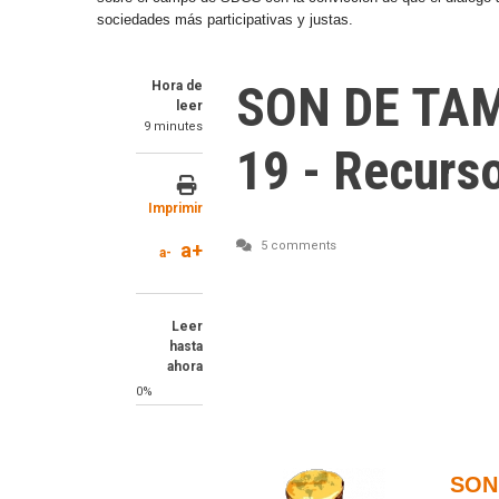
sociedades más participativas y justas.
SON DE TAM
Hora de
leer
9 minutes
19 - Recurs
Imprimir
a+
5 comments
a-
Leer
hasta
ahora
0%
SON