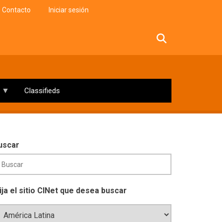
Contacto
Iniciar sesión
facebook
twitter
linkedin
instagram
Classifieds
uscar
lija el sitio CINet que desea buscar