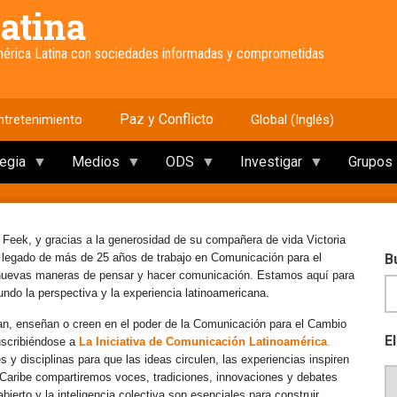
atina
América Latina con sociedades informadas y comprometidas
Paz y Conflicto
ntretenimiento
Global (Inglés)
tegia
Medios
ODS
Investigar
Grupos
 Feek, y gracias a la generosidad de su compañera de vida Victoria
e legado de más de 25 años de trabajo en Comunicación para el
B
 nuevas maneras de pensar y hacer comunicación. Estamos aquí para
mundo la perspectiva y la experiencia latinoamericana.
an, enseñan o creen en el poder de la Comunicación para el Cambio
E
uscribiéndose a
La Iniciativa de Comunicación Latinoamérica
.
y disciplinas para que las ideas circulen, las experiencias inspiren
l Caribe compartiremos voces, tradiciones, innovaciones y debates
erto y la inteligencia colectiva son esenciales para construir