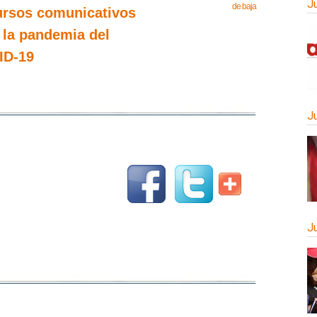
J
de baja
rsos comunicativos
 la pandemia del
ID-19
J
J