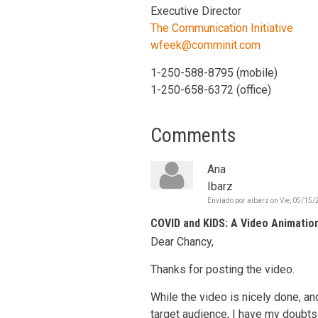
Executive Director
The Communication Initiative
wfeek@comminit.com
1-250-588-8795 (mobile)
1-250-658-6372 (office)
Comments
Ana
Ibarz
Enviado por
aibarz
on
Vie, 05/15/
COVID and KIDS: A Video Animatio
Dear Chancy,
Thanks for posting the video.
While the video is nicely done, a
target audience, I have my doubts 