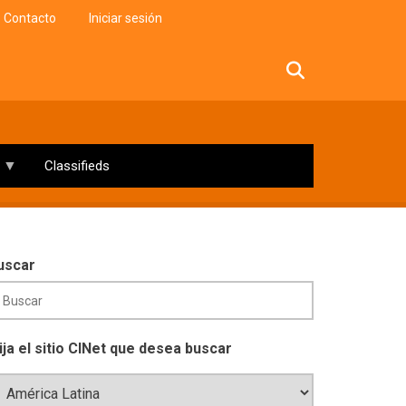
Contacto
Iniciar sesión
facebook
twitter
linkedin
instagram
Classifieds
uscar
lija el sitio CINet que desea buscar