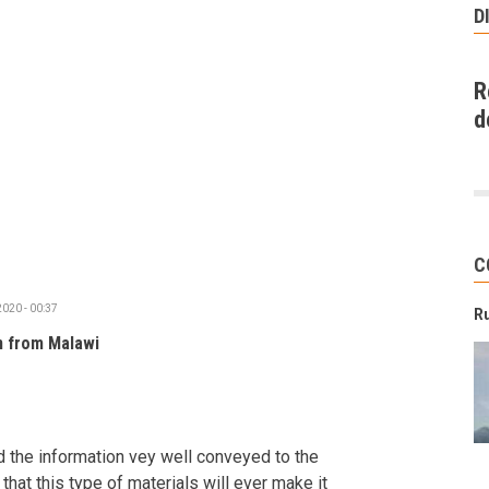
D
R
d
C
2020 - 00:37
R
n from Malawi
nd the information vey well conveyed to the
that this type of materials will ever make it