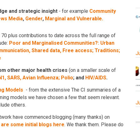
ge and strategic insight
- for example
Community
ws Media
,
Gender
,
Marginal and Vulnerable.
 70 plus contributions to date across the full range of
lude:
Poor and Marginalised Communities?:
Urban
munication, Shared data, Free access;
Traditions;
J
e
om other major health crises
(on a smaller scale of
1, SARS, Avian Influenza;
Polio
; and
HIV/AIDS
.
ng Models
- from the extensive The CI summaries of a
nning models we have chosen a few that seem relevant.
J
lude others.
twork have commenced blogging (many thanks) on
are some initial blogs here
. We thank them. Please do