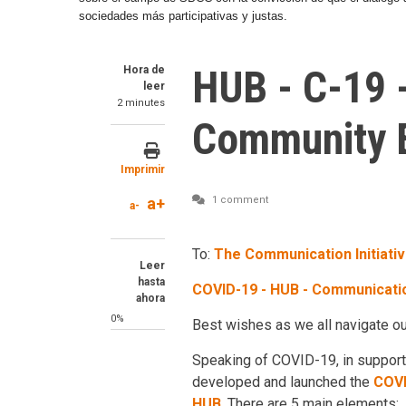
sociedades más participativas y justas.
HUB - C-19 
Hora de
leer
2 minutes
Community 
Imprimir
a+
1 comment
a-
To:
The Communication Initiati
Leer
hasta
COVID-19 - HUB - Communicat
ahora
0%
Best wishes as we all navigate our
Speaking of COVID-19, in support
developed and launched the
COVI
HUB
. There are 5 main elements: