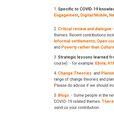
1.
Specific to COVID-19 knowled
Engagement
,
Digital/Mobile
,
Ne
2.
Critical review and dialogue
-
themes. Recent contributions inc
Informal settlements;
Open com
and
Poverty rather than Cultur
3.
Strategic lessons learned fr
course) - for example:
Ebola;
H1N
4.
Change Theories
and
Planni
range of change theories and pla
Please do advise if we should inc
5.
Blogs
- Some people in the ne
COVID-19 related themes.
There 
send us your contribution.