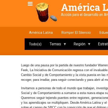
Pasar
América L
al
contenido
Acción para el desarrollo en 
principal
América Latina
Romper El Silencio
Edue
Temas
Región
Estra
Todo(s)
Luego de una pausa por la partida de nuestro fundador Warren
Feek, La Iniciativa de Comunicación regresa con el invaluabl
Cambio Social y de Comportamiento y la vista puesta en las
recoger, para irradiar, para seguir conectando y para abrir al 
Invitamos a personas de todo el mundo que trabajan, investig
Social y de Comportamiento a sumarse a esta nueva etapa s
Queremos seguir tejiendo puentes entre regiones, generaciones 
y los aprendizajes se multipliquen. Desde América Latina y e
sobre el campo de SBCC con la convicción de que el diálogo abi