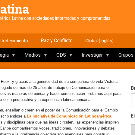
atina
América Latina con sociedades informadas y comprometidas
Paz y Conflicto
ntretenimiento
Global (Inglés)
tegia
Medios
ODS
Investigar
Grupos
 Feek, y gracias a la generosidad de su compañera de vida Victoria
e legado de más de 25 años de trabajo en Comunicación para el
B
 nuevas maneras de pensar y hacer comunicación. Estamos aquí para
mundo la perspectiva y la experiencia latinoamericana.
an, enseñan o creen en el poder de la Comunicación para el Cambio
E
uscribiéndose a
La Iniciativa de Comunicación Latinoamérica
.
y disciplinas para que las ideas circulen, las experiencias inspiren
l Caribe compartiremos voces, tradiciones, innovaciones y debates
erto y la inteligencia colectiva son esenciales para construir