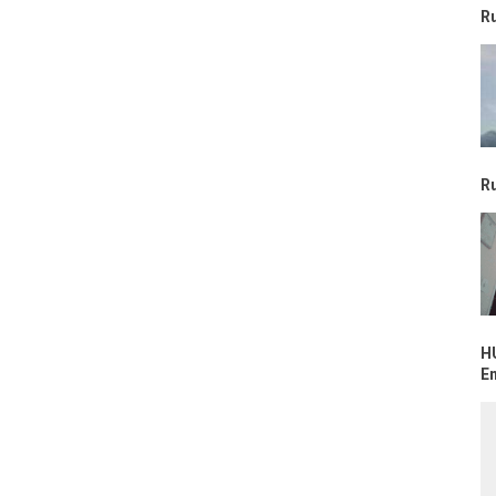
R
R
H
E