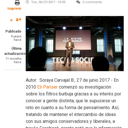
Tue, 06/27/2017 - 10:05
0 comments
Imprimir
a+
Imagen
a-
Publicado
9 years
hace
Última
actualización
11 months
hace
Tu
Autor:
Soraya Carvajal B., 27 de junio 2017 - En
blog
2010
Eli Pariser
comenzó su investigación
sobre los filtros burbuja gracias a su interés por
conocer a gente distinta, que le supusiese un
reto en cuanto a su forma de pensamiento. Así,
tratando de mantener el intercambio de ideas
con sus amigos conservadores y liberales, a