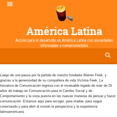
Pasar
al
contenido
principal
América Latina
Acción para el desarrollo en América Latina con sociedades
informadas y comprometidas
facebook
twitter
linkedin
instagram
Luego de una pausa por la partida de nuestro fundador Warren Feek, y
gracias a la generosidad de su compañera de vida Victoria Feek, La
Iniciativa de Comunicación regresa con el invaluable legado de más de 25
años de trabajo en Comunicación para el Cambio Social y de
Comportamiento y la vista puesta en las nuevas maneras de pensar y hacer
comunicación. Estamos aquí para recoger, para irradiar, para seguir
conectando y para abrir al mundo la perspectiva y la experiencia
latinoamericana.