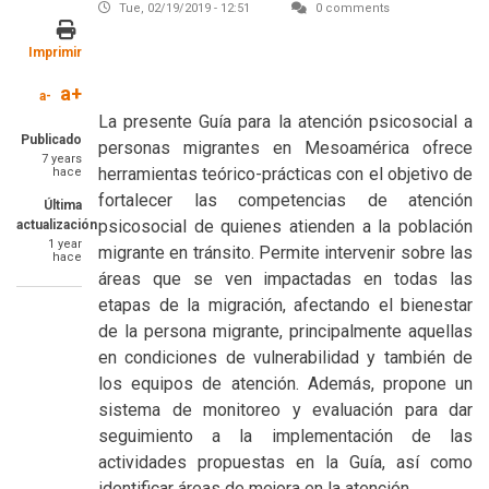
Tue, 02/19/2019 - 12:51
0 comments
Imprimir
Image
a+
a-
SummaryText
La presente Guía para la atención psicosocial a
Publicado
personas migrantes en Mesoamérica ofrece
7 years
herramientas teórico-prácticas con el objetivo de
hace
fortalecer las competencias de atención
Última
psicosocial de quienes atienden a la población
actualización
1 year
migrante en tránsito. Permite intervenir sobre las
hace
áreas que se ven impactadas en todas las
etapas de la migración, afectando el bienestar
de la persona migrante, principalmente aquellas
en condiciones de vulnerabilidad y también de
los equipos de atención. Además, propone un
sistema de monitoreo y evaluación para dar
seguimiento a la implementación de las
actividades propuestas en la Guía, así como
identificar áreas de mejora en la atención.