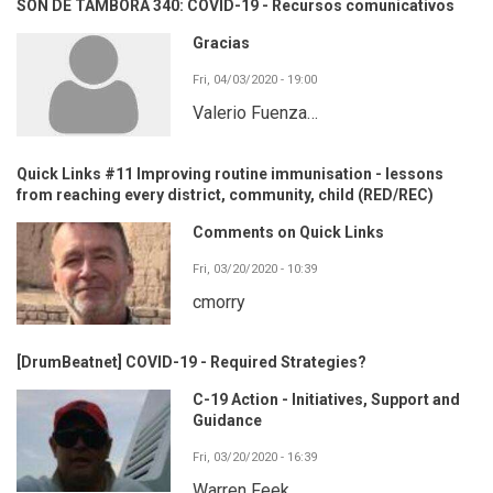
SON DE TAMBORA 340: COVID-19 - Recursos comunicativos
Gracias
Fri, 04/03/2020 - 19:00
Valerio Fuenza…
Quick Links #11 Improving routine immunisation - lessons
from reaching every district, community, child (RED/REC)
Comments on Quick Links
Fri, 03/20/2020 - 10:39
cmorry
[DrumBeatnet] COVID-19 - Required Strategies?
C-19 Action - Initiatives, Support and
Guidance
Fri, 03/20/2020 - 16:39
Warren Feek