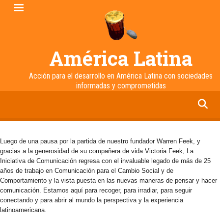
Pasar
al
contenido
principal
América Latina
Acción para el desarrollo en América Latina con sociedades
informadas y comprometidas
facebook
twitter
linkedin
instagram
Luego de una pausa por la partida de nuestro fundador Warren Feek, y
gracias a la generosidad de su compañera de vida Victoria Feek, La
Iniciativa de Comunicación regresa con el invaluable legado de más de 25
años de trabajo en Comunicación para el Cambio Social y de
Comportamiento y la vista puesta en las nuevas maneras de pensar y hacer
comunicación. Estamos aquí para recoger, para irradiar, para seguir
conectando y para abrir al mundo la perspectiva y la experiencia
latinoamericana.