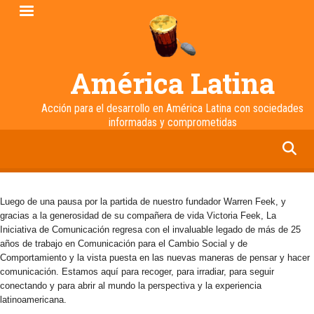
Pasar
al
contenido
principal
América Latina
Acción para el desarrollo en América Latina con sociedades
informadas y comprometidas
facebook
twitter
linkedin
instagram
Luego de una pausa por la partida de nuestro fundador Warren Feek, y
gracias a la generosidad de su compañera de vida Victoria Feek, La
Iniciativa de Comunicación regresa con el invaluable legado de más de 25
años de trabajo en Comunicación para el Cambio Social y de
Comportamiento y la vista puesta en las nuevas maneras de pensar y hacer
comunicación. Estamos aquí para recoger, para irradiar, para seguir
conectando y para abrir al mundo la perspectiva y la experiencia
latinoamericana.