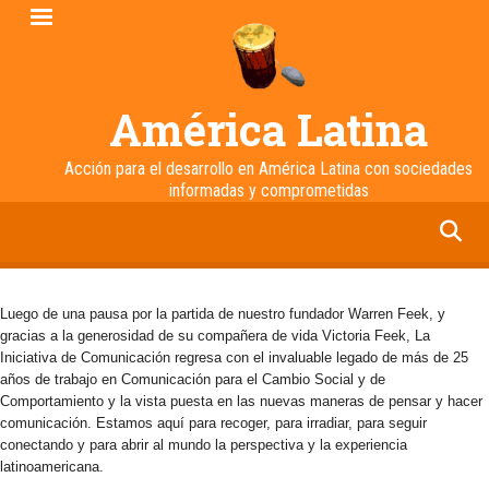
Pasar
al
contenido
principal
América Latina
Acción para el desarrollo en América Latina con sociedades
informadas y comprometidas
facebook
twitter
linkedin
instagram
Luego de una pausa por la partida de nuestro fundador Warren Feek, y
gracias a la generosidad de su compañera de vida Victoria Feek, La
Iniciativa de Comunicación regresa con el invaluable legado de más de 25
años de trabajo en Comunicación para el Cambio Social y de
Comportamiento y la vista puesta en las nuevas maneras de pensar y hacer
comunicación. Estamos aquí para recoger, para irradiar, para seguir
conectando y para abrir al mundo la perspectiva y la experiencia
latinoamericana.