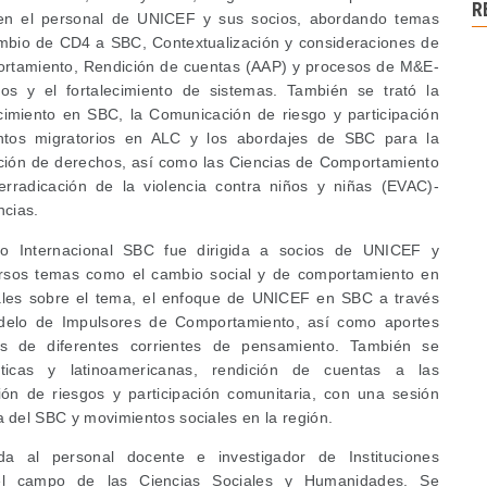
R
 en el personal de UNICEF y sus socios, abordando temas
mbio de CD4 a SBC, Contextualización y consideraciones de
ortamiento, Rendición de cuentas (AAP) y procesos de M&E-
ios y el fortalecimiento de sistemas. También se trató la
cimiento en SBC, la Comunicación de riesgo y participación
ntos migratorios en ALC y los abordajes de SBC para la
ección de derechos, así como las Ciencias de Comportamiento
rradicación de la violencia contra niños y niñas (EVAC)-
ncias.
io Internacional SBC fue dirigida a socios de UNICEF y
ersos temas como el cambio social y de comportamiento en
bales sobre el tema, el enfoque de UNICEF en SBC a través
delo de Impulsores de Comportamiento, así como aportes
és de diferentes corrientes de pensamiento. También se
máticas y latinoamericanas, rendición de cuentas a las
ón de riesgos y participación comunitaria, con una sesión
ca del SBC y movimientos sociales en la región.
da al personal docente e investigador de Instituciones
el campo de las Ciencias Sociales y Humanidades. Se