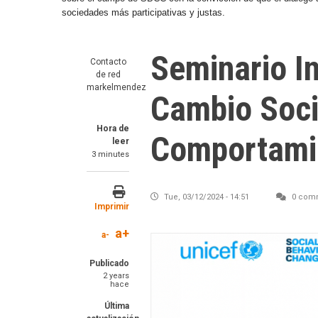
sociedades más participativas y justas.
Seminario In
Contacto
de red
markelmendez
Cambio Soci
Hora de
Comportami
leer
3 minutes
Tue, 03/12/2024 - 14:51
0 com
Imprimir
a+
a-
Image
Publicado
2 years
hace
Última