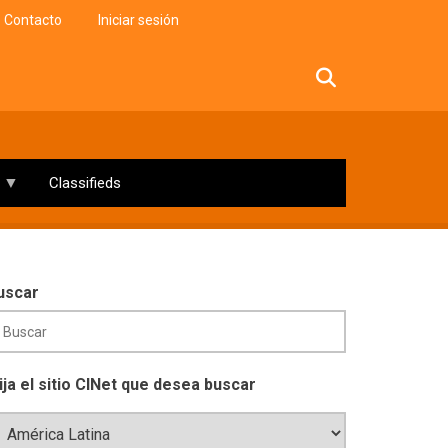
Contacto
Iniciar sesión
facebook
twitter
linkedin
instagram
Classifieds
uscar
lija el sitio CINet que desea buscar