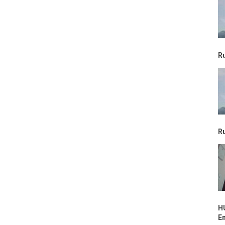
R
R
H
E