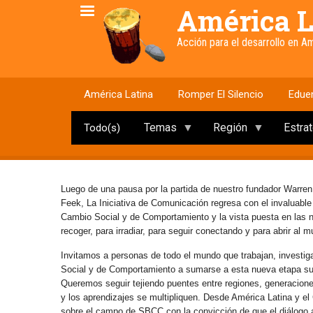
Pasar
América L
al
contenido
Acción para el desarrollo en 
principal
América Latina
Romper El Silencio
Edue
Temas
Región
Estra
Todo(s)
Luego de una pausa por la partida de nuestro fundador Warren
Feek, La Iniciativa de Comunicación regresa con el invaluabl
Cambio Social y de Comportamiento y la vista puesta en las
recoger, para irradiar, para seguir conectando y para abrir al 
Invitamos a personas de todo el mundo que trabajan, investig
Social y de Comportamiento a sumarse a esta nueva etapa s
Queremos seguir tejiendo puentes entre regiones, generaciones 
y los aprendizajes se multipliquen. Desde América Latina y e
sobre el campo de SBCC con la convicción de que el diálogo abi