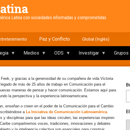
atina
América Latina con sociedades informadas y comprometidas
Paz y Conflicto
ntretenimiento
Global (Inglés)
tegia
Medios
ODS
Investigar
Grupos
 Feek, y gracias a la generosidad de su compañera de vida Victoria
e legado de más de 25 años de trabajo en Comunicación para el
B
 nuevas maneras de pensar y hacer comunicación. Estamos aquí para
mundo la perspectiva y la experiencia latinoamericana.
an, enseñan o creen en el poder de la Comunicación para el Cambio
E
uscribiéndose a
La Iniciativa de Comunicación Latinoamérica
.
y disciplinas para que las ideas circulen, las experiencias inspiren
l Caribe compartiremos voces, tradiciones, innovaciones y debates
erto y la inteligencia colectiva son esenciales para construir